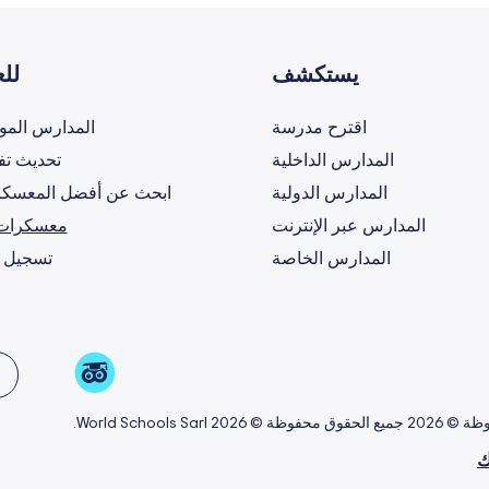
يستكشف
للع
اقترح مدرسة
المدارس المو
المدارس الداخلية
تحديث تف
المدارس الدولية
ابحث عن أفضل المعسكر
المدارس عبر الإنترنت
معسكرات 
المدارس الخاصة
تسجيل 
 World Schools Sarl.
ك