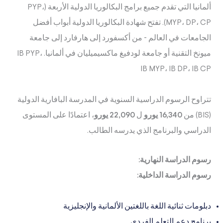
ألمانيا التي تقدم جميع برامج البكالوريا الدولية الأربعة (PYP،
MYP، DP، CP). تفتح شهادة البكالوريا الدولية أبواب أفضل
الجامعات في العالم - من أكسفورد إلى هارفارد إلى جامعة
ميونخ التقنية أو جامعة لودفيغ ماكسيميليان في ألمانيا. IB PYP،
IB MYP، IB DP، IB CP
تتراوح الرسوم الدراسية السنوية في المدرسة البافارية الدولية
(BIS) من
16,340 يورو
ل
22,090 يورو
، اعتمادًا على المستوى
الدراسي والبرنامج الذي يدرسه الطالب.
رسوم الدراسة النهارية:
رسوم الدراسة الداخلية:
دبلومات ثنائية اللغة باللغتين الألمانية والإنجليزية
برنامج دعم التعلم الفردي