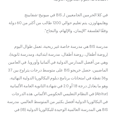
في كلا الحرمين الجامعيين لـ BIS في ميونيخ-شفابينج
وهايمهاوزن، يتم تعليم حوالي 1200 طالب من أكثر من 60 دولة
وفقًا لفلسفة "الإيمان، والإلهام، والنجاح".
مدرسة BIS هي مدرسة خاصة غير ربحية، تعمل طوال اليوم
(روضة أطفال، روضة أطفال، مدرسة ابتدائية، ومدرسة ثانوية)،
وهي من أفضل المدارس الدولية في ألمانيا وأوروبا. في العامين
الماضيين، حصل خريجو BIS على متوسط درجات يتراوح بين 37
و36 نقطة في امتحانات برنامج دبلوم البكالوريا الدولية النهائية،
وهو ما يعادل درجة 1.8 أو 2.0 في شهادة الثانوية العامة الألمانية
(Abitur) في النظام التعليمي الحكومي الألماني. هذه الدرجات
في البكالوريا الدولية أفضل بكثير من المتوسط العالمي. مدرسة
BIS هي المدرسة العالمية الوحيدة للبكالوريا الدولية (IB) في