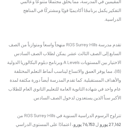
المقيمين في المدرسة، مما يخلق مجتمعًا متنوعًا وعالمي
التفكير يكمل برنامجًا أكاديميًا قويًا ومشتركًا في المناهج
الدراسية.
تقدم مدرسة RGS Surrey Hills منهجاً واسعاً ومتوازناً من الصف
السابع إلى الصف الثالث عشر. يمكن لطلاب الصف السادس
الاختيار بين المستويات A Levels وبرنامج دبلوم البكالوريا الدولية
(IB)، مما يوفر العمق والاتساع ليناسب أنماط التعلم المختلفة
والأهداف المستقبلية. كما تقدم المدرسة أيضاً دورة مكثفة لمدة
عام واحد في شهادة الثانوية العامة للتعليم الثانوي العام للطلاب
الأكبر سناً الذين يستعدون لدخول الصف السادس.
تتراوح الرسوم الدراسية السنوية في RGS Surrey Hills من
27,162 يورو
ل
76,753 يورو
، اعتمادًا على المستوى الدراسي