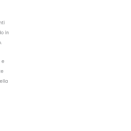
nti
o in
.
 e
ze
ella