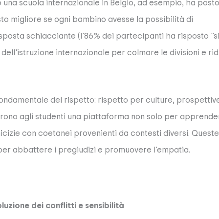
una scuola internazionale in Belgio, ad esempio, ha posto
o migliore se ogni bambino avesse la possibilità di
sposta schiacciante (l'86% dei partecipanti ha risposto "sì
ell'istruzione internazionale per colmare le divisioni e ri
fondamentale del rispetto: rispetto per culture, prospettiv
i offrono agli studenti una piattaforma non solo per apprend
icizie con coetanei provenienti da contesti diversi. Queste
 per abbattere i pregiudizi e promuovere l'empatia.
uzione dei conflitti e sensibilità