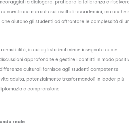
incoraggiati a dialogare, praticare la tolleranza e risolvere
si concentrano non solo sui risultati accademici, ma anche s
he aiutano gli studenti ad affrontare le complessità di u
sensibilità, in cui agli studenti viene insegnato come
iscussioni approfondite e gestire i conflitti in modo positi
ifferenze culturali fornisce agli studenti competenze
a vita adulta, potenzialmente trasformandoli in leader più
 diplomazia e comprensione.
mondo reale