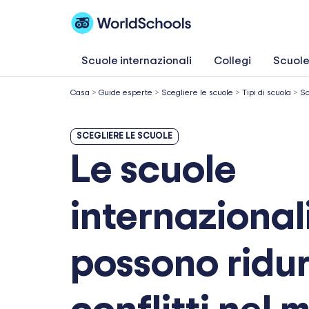
Vai
al
contenuto
Scuole internazionali
Collegi
Scuole
Casa
>
Guide esperte
>
Scegliere le scuole
>
Tipi di scuola
>
Sc
SCEGLIERE LE SCUOLE
Le scuole
internazional
possono ridur