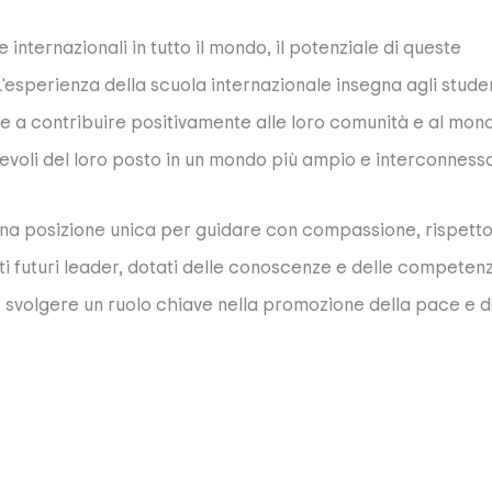
internazionali in tutto il mondo, il potenziale di queste
L'esperienza della scuola internazionale insegna agli stude
e a contribuire positivamente alle loro comunità e al mond
pevoli del loro posto in un mondo più ampio e interconnesso
n una posizione unica per guidare con compassione, rispetto
ti futuri leader, dotati delle conoscenze e delle competen
o svolgere un ruolo chiave nella promozione della pace e d