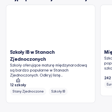
Szkoły IB w Stanach
Mię
Szk
Zjednoczonych
popu
Szkoły oferujące maturę międzynarodową
szk
są bardzo popularne w Stanach
Zjednoczonych. Odkryj listę...
242
Eu
12
szkoły
Stany Zjednoczone
Szkoły IB