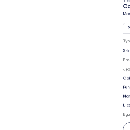
Th
Co
Mad
P
Typ
Szk
Pro
Jęz
Opł
Fun
Nar
Lic
Egz