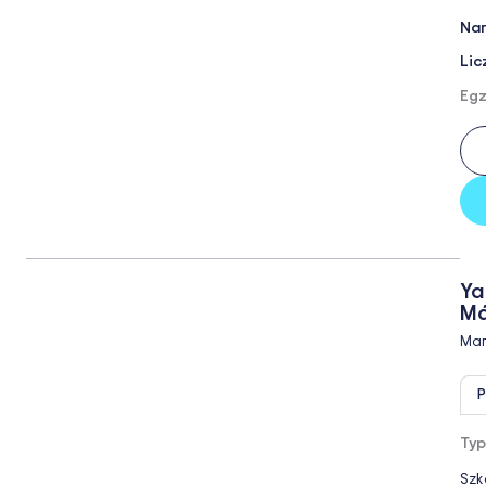
Nar
Lic
Egz
Ya
Má
Mar
P
Typ
Szk