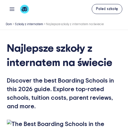
Przejdź
Poleć szkołę
do
treści
Dom
>
Szkoły z internatem
>
Najlepsze szkoły z internatem na świecie
Najlepsze szkoły z
internatem na świecie
Discover the best Boarding Schools in
this 2026 guide. Explore top-rated
schools, tuition costs, parent reviews,
and more.