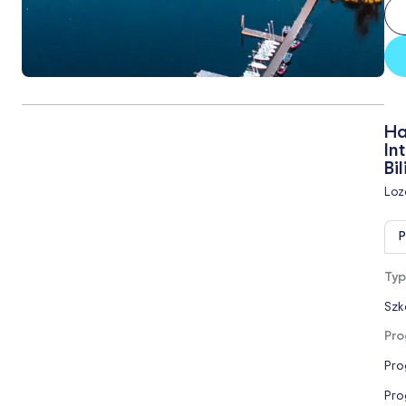
Ha
In
Bi
Loz
P
Typ
Szk
Pro
Pro
Pro