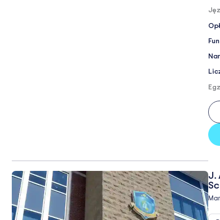
Jęz
Opł
Fun
Nar
Lic
Egz
J.
Sc
Ma