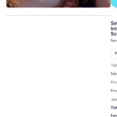
Sm
In
Sc
Fer
P
Typ
Szk
Pro
Pro
Jęz
Opł
Fun