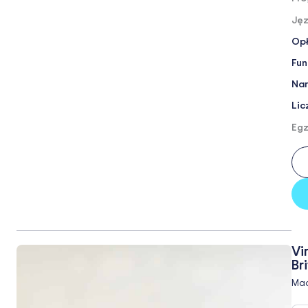
Jęz
Opł
Fun
Nar
Lic
Egz
Vi
Br
Mad