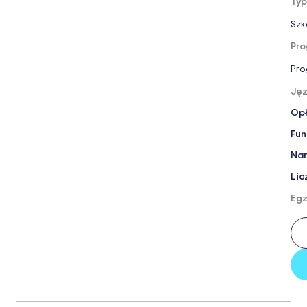
Typ
Szk
Pro
Pro
Jęz
Opł
Fun
Nar
Lic
Egz