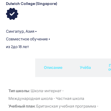
Dulwich College (Singapore)
Сингапур
,
Азия
•
Совместное обучение
•
из 2
до 18 лет
П
Обзор
Описание
Учёба
о
Тип школы:
Школа-интернат
-
Международная школа
-
Частная школа
Учебный план:
Британская учебная программа
-