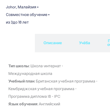
Johor
,
Малайзия
•
Совместное обучение
•
из 3
до 18 лет
П
Обзор
Описание
Учёба
о
Тип школы:
Школа-интернат
-
Международная школа
Учебный план:
Британская учебная программа
-
Кембриджская учебная программа
-
Программа диплома IB
-
IPC
Язык обучения:
Английский