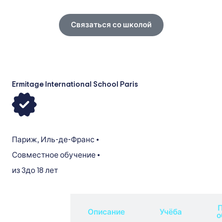
Связаться со школой
Ermitage International School Paris
Париж
,
Иль-де-Франс
•
Совместное обучение
•
из 3
до 18 лет
П
Обзор
Описание
Учёба
о