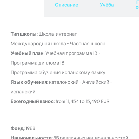
П
Обзор
Описание
Учёба
о
Тип школы:
Школа-интернат
-
Международная школа
-
Частная школа
Учебный план:
Учебная программа IB
-
Программа диплома IB
-
Программа обучения испанскому языку
Язык обучения:
каталонский
-
Английский
-
испанский
Ежегодный взнос:
from 11,454 to 15,490 EUR
Фонд:
1988
Национальности:
55 различных национальностей