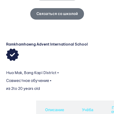
Связаться со школой
Ramkhamhaeng Advent International School
Hua Mak
,
Bang Kapi District
•
Совместное обучение
•
из 2
to 20 years old
П
Обзор
Описание
Учёба
о