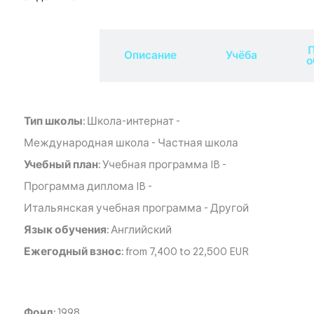
П
Обзор
Описание
Учёба
о
Тип школы:
Школа-интернат
-
Международная школа
-
Частная школа
Учебный план:
Учебная программа IB
-
Программа диплома IB
-
Итальянская учебная программа
-
Другой
Язык обучения:
Английский
Ежегодный взнос:
from 7,400 to 22,500 EUR
Фонд:
1998