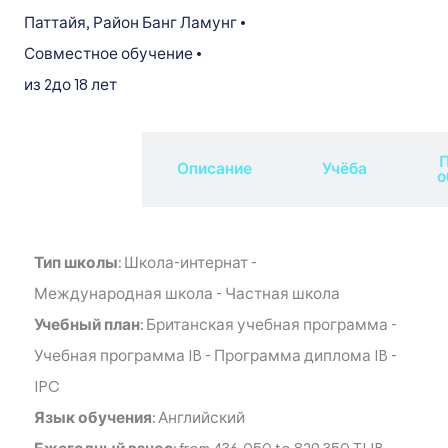
Паттайя
,
Район Банг Ламунг
•
Совместное обучение
•
из 2
до 18 лет
П
Обзор
Описание
Учёба
о
Тип школы:
Школа-интернат
-
Международная школа
-
Частная школа
Учебный план:
Британская учебная программа
-
Учебная программа IB
-
Программа диплома IB
-
IPC
Язык обучения:
Английский