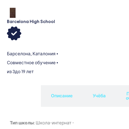
Barcelona High School
Барселона
,
Каталония
•
Совместное обучение
•
из 3
до 19 лет
П
Обзор
Описание
Учёба
о
Тип школы:
Школа-интернат
-