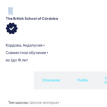
The British School of Córdoba
Кордова
,
Андалусия
•
Совместное обучение
•
из 2
до 18 лет
П
Обзор
Описание
Учёба
о
Тип школы:
Школа-интернат
-