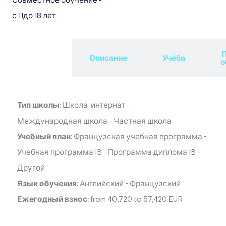
Совместное обучение
•
с 11
до 18 лет
П
Обзор
Описание
Учёба
о
Тип школы:
Школа-интернат
-
Международная школа
-
Частная школа
Учебный план:
Французская учебная программа
-
Учебная программа IB
-
Программа диплома IB
-
Другой
Язык обучения:
Английский
-
Французский
Ежегодный взнос:
from 40,720 to 57,420 EUR