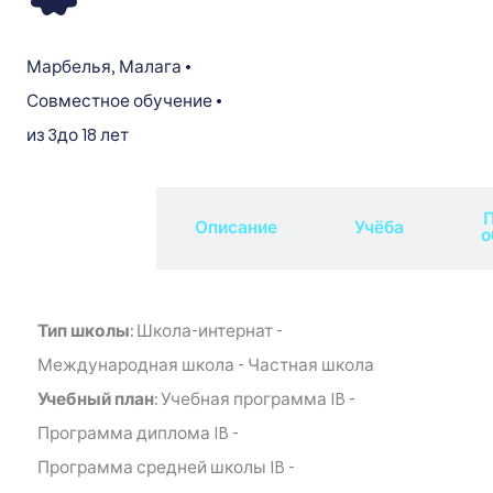
Марбелья
,
Малага
•
Совместное обучение
•
из 3
до 18 лет
П
Обзор
Описание
Учёба
о
Тип школы:
Школа-интернат
-
Международная школа
-
Частная школа
Учебный план:
Учебная программа IB
-
Программа диплома IB
-
Программа средней школы IB
-