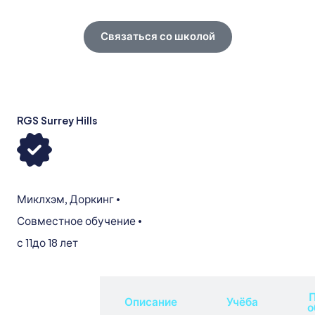
Связаться со школой
RGS Surrey Hills
Миклхэм
,
Доркинг
•
Совместное обучение
•
с 11
до 18 лет
П
Обзор
Описание
Учёба
о