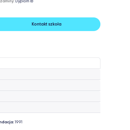
zaminy:
Dyplom IB
Kontakt szkoła
ndacja:
1991