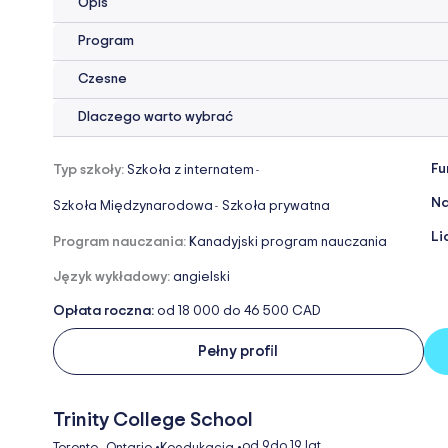
Opis
Program
Czesne
Dlaczego warto wybrać
Fu
Typ szkoły:
Szkoła z internatem
-
Na
Szkoła Międzynarodowa
Szkoła prywatna
-
Li
Program nauczania:
Kanadyjski program nauczania
Język wykładowy:
angielski
Opłata roczna:
od 18 000 do 46 500 CAD
Pełny profil
Trinity College School
,
od 9
do 19 lat