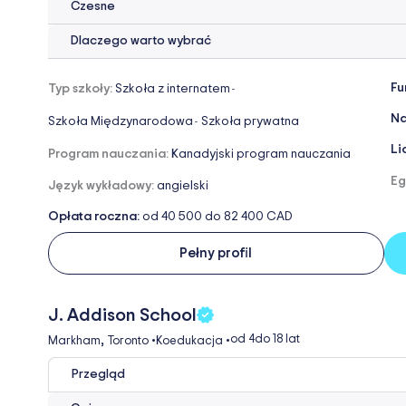
Czesne
Dlaczego warto wybrać
Fu
Typ szkoły:
Szkoła z internatem
-
Na
Szkoła Międzynarodowa
Szkoła prywatna
-
Li
Program nauczania:
Kanadyjski program nauczania
Eg
Język wykładowy:
angielski
Opłata roczna:
od 40 500 do 82 400 CAD
Pełny profil
J. Addison School
,
od 4
do 18 lat
Markham
Toronto
•
Koedukacja
•
Przegląd