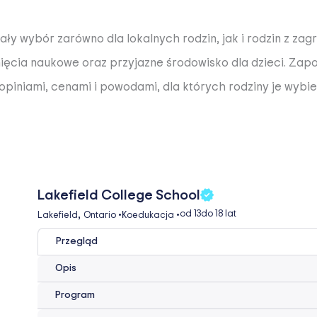
y wybór zarówno dla lokalnych rodzin, jak i rodzin z zag
ęcia naukowe oraz przyjazne środowisko dla dzieci. Zapoz
piniami, cenami i powodami, dla których rodziny je wybie
Lakefield College School
,
od 13
do 18 lat
Lakefield
Ontario
•
Koedukacja
•
Przegląd
Opis
Program