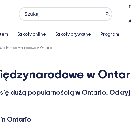
D
Search
for:
A
atem
Szkoły online
Szkoły prywatne
Program
szkoły międzynarodowe w Ontario
międzynarodowe w Ontar
ię dużą popularnością w Ontario. Odkryj 