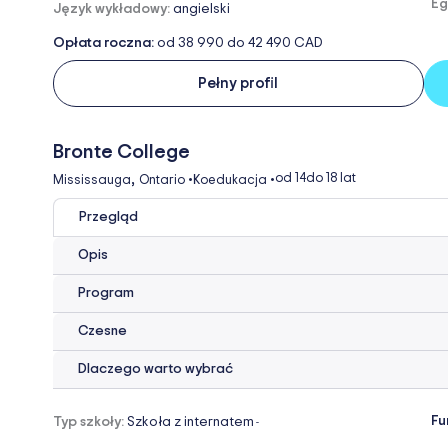
Eg
Język wykładowy:
angielski
Opłata roczna:
od 38 990 do 42 490 CAD
Pełny profil
Bronte College
,
od 14
do 18 lat
Mississauga
Ontario
•
Koedukacja
•
Przegląd
Opis
Program
Czesne
Dlaczego warto wybrać
Fu
Typ szkoły:
Szkoła z internatem
-