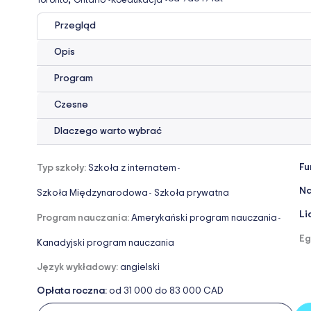
Toronto
Ontario
•
Koedukacja
•
Przegląd
Opis
Program
Czesne
Dlaczego warto wybrać
Fu
Typ szkoły:
Szkoła z internatem
-
Na
Szkoła Międzynarodowa
Szkoła prywatna
-
Li
Program nauczania:
Amerykański program nauczania
-
Eg
Kanadyjski program nauczania
Język wykładowy:
angielski
Opłata roczna:
od 31 000 do 83 000 CAD