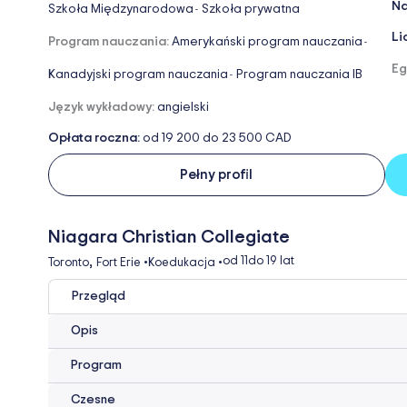
Na
Szkoła Międzynarodowa
Szkoła prywatna
-
Li
Program nauczania:
Amerykański program nauczania
-
Eg
Kanadyjski program nauczania
Program nauczania IB
-
Język wykładowy:
angielski
Opłata roczna:
od 19 200 do 23 500 CAD
Pełny profil
Niagara Christian Collegiate
,
od 11
do 19 lat
Toronto
Fort Erie
•
Koedukacja
•
Przegląd
Opis
Program
Czesne