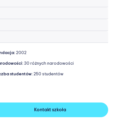
ndacja:
2002
rodowości:
30 różnych narodowości
czba studentów:
250 studentów
Kontakt szkoła