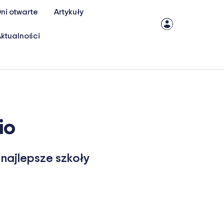
ni otwarte
Artykuły
ktualności
io
najlepsze szkoły