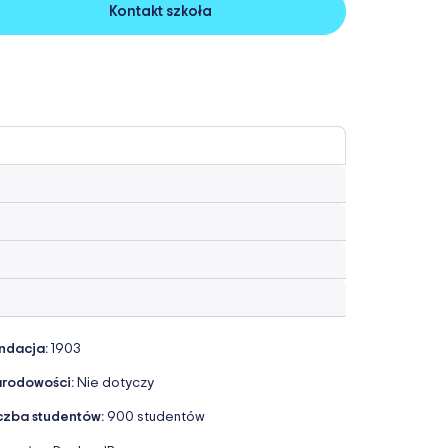
Kontakt szkoła
ndacja:
1903
rodowości:
Nie dotyczy
czba studentów:
900 studentów