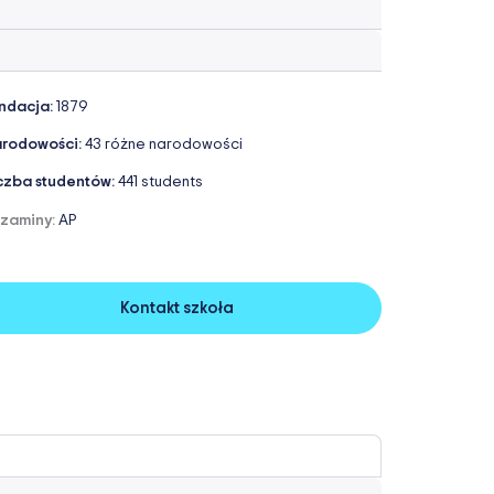
ndacja:
1879
rodowości:
43 różne narodowości
czba studentów:
441 students
zaminy:
AP
Kontakt szkoła