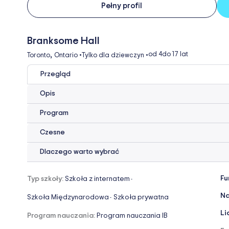
Pełny profil
Branksome Hall
,
od 4
do 17 lat
Toronto
Ontario
•
Tylko dla dziewczyn
•
Przegląd
Opis
Program
Czesne
Dlaczego warto wybrać
Fu
Typ szkoły:
Szkoła z internatem
-
Na
Szkoła Międzynarodowa
Szkoła prywatna
-
Li
Program nauczania:
Program nauczania IB