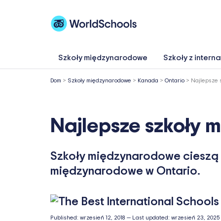
Przejdź
do
treści
Szkoły międzynarodowe
Szkoły z intern
Dom
>
Szkoły międzynarodowe
>
Kanada
>
Ontario
>
Najlepsze 
Najlepsze szkoły 
Szkoły międzynarodowe cieszą s
międzynarodowe w Ontario.
Published:
wrzesień 12, 2018
—
Last updated:
wrzesień 23, 2025