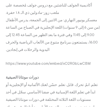
أكاديمية الجولف للناشئين مع دروس جولف مُخصصة على
ملعب زوز-مادولين ذي الـ ١٨ حفرة.
معسكر يونيور النهاري: من الاثنين إلى الجمعة، يدرس الأطفال
(من سن 6 إلى 9 سنوات) اللغة الإنجليزية في الصباح من الساعة
9.00 إلى 11.45 وفي فترة ما بعد الظهر من الساعة 12.45 إلى
16.00، يستمتعون ببرنامج متنوع من الألعاب الرياضية والحرف
اليدوية والرحلات في إنجادين.
https://www.youtube.com/embed/xO2RGbLwCBM
دورات مونتانا الصيفية
تعلم. انمُ. تحرك. قابل. تعلم. حسّن لغتك الألمانية أو الإنجليزية أو
ابدأ في تعلم اللغة الإسبانية في صفنا الأساسي. سجّل في أحد
مستويات اللغة الثلاثة المختلفة في دورات مونتانا الصيفية