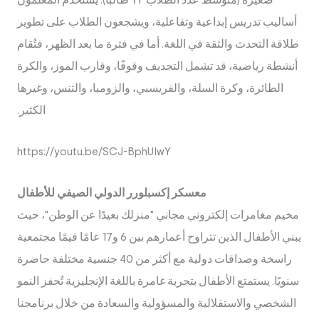
صغيرة (متوسط عدد الطلاب ١٢ طالبًا). يستخدم المعلمون
أساليب تدريس إبداعية وتفاعلية، ويشجعون الطلاب على تطوير
طلاقة التحدث والثقة في اللغة. أما في فترة ما بعد الظهر، فتُقام
أنشطة رياضية، قد تشمل التجديف وقوفًا، وقارب الموز، والكرة
الطائرة، وكرة السلة، والفريسبي، والزومبا، والتنس، وغيرها
الكثير.
https://youtu.be/SCJ-BphUIwY
معسكر إكسبلورر الدولي الصيفي للأطفال
مخيم مغامرات إلكتروني مجاني "منزلك بعيدًا عن الوطن"، حيث
يبني الأطفال الذين تتراوح أعمارهم بين 6 و17 عامًا قيمًا مجتمعية
راسخة وصداقات دولية مع أكثر من 40 جنسية مختلفة حاضرة
سنويًا. يستمتع الأطفال بتجربة غامرة باللغة الإنجليزية تُحفز النمو
الشخصي والاستقلالية والمسؤولية والسعادة من خلال برنامجنا