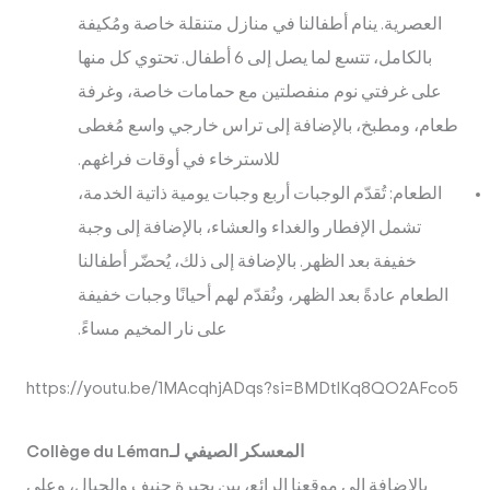
العصرية. ينام أطفالنا في منازل متنقلة خاصة ومُكيفة
بالكامل، تتسع لما يصل إلى 6 أطفال. تحتوي كل منها
على غرفتي نوم منفصلتين مع حمامات خاصة، وغرفة
طعام، ومطبخ، بالإضافة إلى تراس خارجي واسع مُغطى
للاسترخاء في أوقات فراغهم.
الطعام: تُقدّم الوجبات أربع وجبات يومية ذاتية الخدمة،
تشمل الإفطار والغداء والعشاء، بالإضافة إلى وجبة
خفيفة بعد الظهر. بالإضافة إلى ذلك، يُحضّر أطفالنا
الطعام عادةً بعد الظهر، ونُقدّم لهم أحيانًا وجبات خفيفة
على نار المخيم مساءً.
https://youtu.be/1MAcqhjADqs?si=BMDtlKq8QO2AFco5
المعسكر الصيفي لـCollège du Léman
بالإضافة إلى موقعنا الرائع، بين بحيرة جنيف والجبال، وعلى