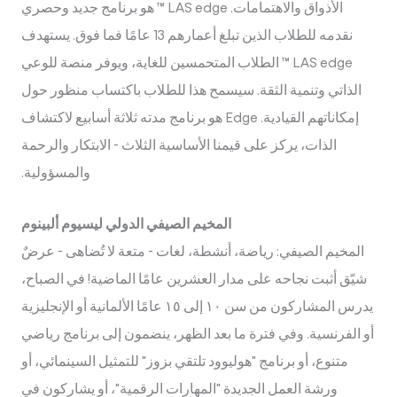
الأذواق والاهتمامات. LAS edge ™ هو برنامج جديد وحصري
نقدمه للطلاب الذين تبلغ أعمارهم 13 عامًا فما فوق. يستهدف
LAS edge ™ الطلاب المتحمسين للغاية، ويوفر منصة للوعي
الذاتي وتنمية الثقة. سيسمح هذا للطلاب باكتساب منظور حول
إمكاناتهم القيادية. Edge هو برنامج مدته ثلاثة أسابيع لاكتشاف
الذات، يركز على قيمنا الأساسية الثلاث - الابتكار والرحمة
والمسؤولية.
المخيم الصيفي الدولي ليسيوم ألبينوم
المخيم الصيفي: رياضة، أنشطة، لغات - متعة لا تُضاهى - عرضٌ
شيّق أثبت نجاحه على مدار العشرين عامًا الماضية! في الصباح،
يدرس المشاركون من سن ١٠ إلى ١٥ عامًا الألمانية أو الإنجليزية
أو الفرنسية. وفي فترة ما بعد الظهر، ينضمون إلى برنامج رياضي
متنوع، أو برنامج "هوليوود تلتقي بزوز" للتمثيل السينمائي، أو
ورشة العمل الجديدة "المهارات الرقمية"، أو يشاركون في