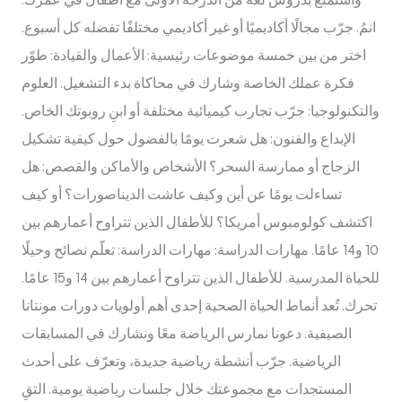
واستمتع بدروس لغة من الدرجة الأولى مع أطفال في عمرك.
انمُ. جرّب مجالًا أكاديميًا أو غير أكاديمي مختلفًا تفضله كل أسبوع.
اختر من بين خمسة موضوعات رئيسية: الأعمال والقيادة: طوّر
فكرة عملك الخاصة وشارك في محاكاة بدء التشغيل. العلوم
والتكنولوجيا: جرّب تجارب كيميائية مختلفة أو ابنِ روبوتك الخاص.
الإبداع والفنون: هل شعرت يومًا بالفضول حول كيفية تشكيل
الزجاج أو ممارسة السحر؟ الأشخاص والأماكن والقصص: هل
تساءلت يومًا عن أين وكيف عاشت الديناصورات؟ أو كيف
اكتشف كولومبوس أمريكا؟ للأطفال الذين تتراوح أعمارهم بين
10 و14 عامًا. مهارات الدراسة: مهارات الدراسة: تعلّم نصائح وحيلًا
للحياة المدرسية. للأطفال الذين تتراوح أعمارهم بين 14 و15 عامًا.
تحرك. تُعد أنماط الحياة الصحية إحدى أهم أولويات دورات مونتانا
الصيفية. دعونا نمارس الرياضة معًا ونشارك في المسابقات
الرياضية. جرّب أنشطة رياضية جديدة، وتعرّف على أحدث
المستجدات مع مجموعتك خلال جلسات رياضية يومية. التقِ