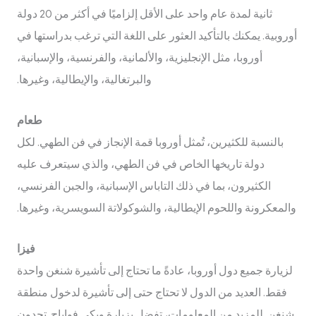
ثانية لمدة عام واحد على الأقل إلزاميًا في أكثر من 20 دولة
أوروبية. يمكنك بالتأكيد العثور على اللغة التي ترغب بدراستها في
أوروبا، مثل الإنجليزية، والألمانية، والفرنسية، والإسبانية،
والبرتغالية، والإيطالية، وغيرها.
طعام
بالنسبة للكثيرين، تُمثل أوروبا قمة الإنجاز في فن الطهي. لكل
دولة تاريخها الخاص في فن الطهي، والذي سيتعرف عليه
الكثيرون، بما في ذلك التاباس الإسبانية، والجبن الفرنسي،
والمعكرونة واللحوم الإيطالية، والشوكولاتة السويسرية، وغيرها.
فيزا
لزيارة جميع دول أوروبا، عادةً ما تحتاج إلى تأشيرة شنغن واحدة
فقط. العديد من الدول لا تحتاج حتى إلى تأشيرة لدخول منطقة
شنغن. للمزيد من المعلومات، تفضل بزيارة ويكي فواياج. تجدون