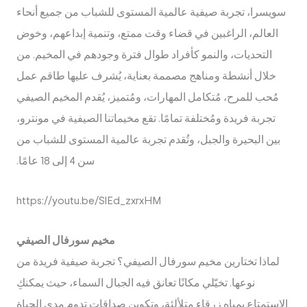
سويسرا، تجربة صيفية عالمية المستوى للشباب من جميع أنحاء
العالم، الراغبين في قضاء وقت ممتع، وتنمية إبداعهم، وخوض
التحديات، والنمو كأفراد طوال فترة وجودهم في المخيم. من
خلال أنشطة ومناهج مصممة بعناية، يُشرف عليها طاقم عمل
مُحب للمرح، مُتكامل المهارات، ومُتميز، يُقدم المخيم الصيفي
تجربة فريدة ومُختلفة تمامًا. تقع مخيماتنا الصيفية في مونترو،
بين البحيرة والجبل، وتُقدم تجربة عالمية المستوى للشباب من
سن 4 إلى 18 عامًا.
https://youtu.be/SlEd_zxrxHM
مخيم سورفال الصيفي
لماذا تختارين مخيم سورفال الصيفي؟ تجربة صيفية فريدة من
نوعها. تخيّلي مكانًا تعانق فيه الجبال السماء، حيث يمكنكِ
الاستمتاع بمياه زرقاء متلألئة، وتكوين صداقات تدوم مدى الحياة