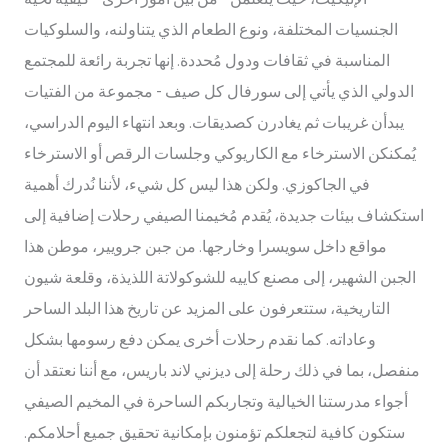
الجنسيات المختلفة، ونوع الطعام الذي يتناولنه، والسلوكيات
المناسبة في ثقافات ودول مُحددة. إنها تجربة رائعة للمجتمع
الدولي الذي يأتي إلى سورفال كل صيف - مجموعة من الفتيات
يبدأن غريبات ثم يغادرن كصديقات. وبعد انتهاء اليوم الدراسي،
يُمكنكن الاسترخاء مع الكاريوكي وجلسات الرقص أو الاسترخاء
في الجاكوزي. ولكن هذا ليس كل شيء، لأننا نُدرك أهمية
استكشاف بيئات جديدة، يُقدم مُخيمنا الصيفي رحلات إضافية إلى
مواقع داخل سويسرا وخارجها. من جبن جرويير، موطن هذا
الجبن الشهير، إلى مصنع كاييه للشوكولاتة اللذيذة، وقلعة شيون
التاريخية، ستتعرفون على المزيد عن تاريخ هذا البلد الساحر
وعاداته. كما نقدم رحلات أخرى يمكن دفع رسومها بشكل
منفصل، بما في ذلك رحلة إلى ديزني لاند باريس، مع أننا نعتقد أن
أجواء مدرستنا الخيالية وتجاربكم الساحرة في المخيم الصيفي
ستكون كافية لتجعلكم تؤمنون بإمكانية تحقيق جميع أحلامكم.