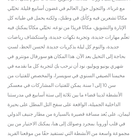
مع غرباء، والتجول حول العالم في غضون أسابيع قليلة. تخيّلي
مكانًا تشعرين فيه وكأنكِ في وطنكِ، ولكنه يحمل في طياته كل
الإثارة والتشويق، مكانًا فريدًا من نوعه. تخيّلي مكانًا يمكنكِ فيه
تعلّم مهارات جديدة، وتجربة نكهات جديدة، واستكشاف رياضات
جديدة، والنوم كل ليلة بذكريات جديدة. لحسن الحظ، لستِ
بحاجة إلى التخيل بعد الآن. هذا المكان هو سورفال مونترو. في
شهري يونيو ويوليو، نود أن نرحب بكِ لتجربة كل ما نقدمه في
مخيمنا الصيفي السنوي في سويسرا، والمخصص للفتيات من
سن 10 إلى 1 سنة. يمكن للفتيات المشاركات في معسكر
الأنشطة لدينا قضاء ما بين ثلاثة إلى ستة أسابيع في مدرستنا
الداخلية الجميلة، الواقعة على سفح التل المطل على بحيرة
ليمان، على بُعد مسافة قصيرة بالسيارة من مطار جنيف الدولي
في قلب أوروبا. بمجرد وصولك إلى هنا، يمكنك الاختيار من بين
مجموعة واسعة من الأنشطة التي تستفيد حقًا من موقعنا الفريد