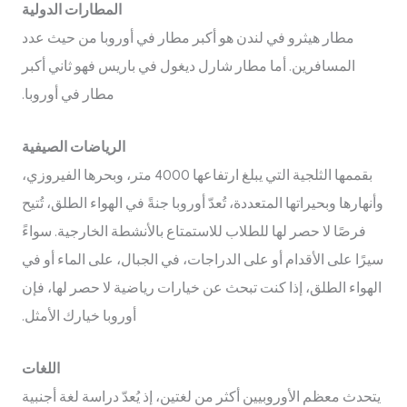
المطارات الدولية
مطار هيثرو في لندن هو أكبر مطار في أوروبا من حيث عدد
المسافرين. أما مطار شارل ديغول في باريس فهو ثاني أكبر
مطار في أوروبا.
الرياضات الصيفية
بقممها الثلجية التي يبلغ ارتفاعها 4000 متر، وبحرها الفيروزي،
وأنهارها وبحيراتها المتعددة، تُعدّ أوروبا جنةً في الهواء الطلق، تُتيح
فرصًا لا حصر لها للطلاب للاستمتاع بالأنشطة الخارجية. سواءً
سيرًا على الأقدام أو على الدراجات، في الجبال، على الماء أو في
الهواء الطلق، إذا كنت تبحث عن خيارات رياضية لا حصر لها، فإن
أوروبا خيارك الأمثل.
اللغات
يتحدث معظم الأوروبيين أكثر من لغتين، إذ يُعدّ دراسة لغة أجنبية