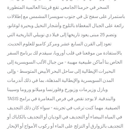
السحر في حرمنا الجامعي. تقع قريتنا العالمية المتطورة
باستمرار على سفح تل في جنوب سويسرا المشمس مع إطلالات
رائعة على الجبال المغطاة بالثلوج وأشجار النخيل وبحيرة لوغانو،
وتضم 25 مبنى يعود تاريخها إلى فيلا دي نوبيلي التاريخية التي
تعود إلى القرن السابع عشر ومركز كامبو للعلوم الحديث.
بالاستفادة من موقعنا في قلب أوروبا، سيقدم لك برنامج السفر
الخاص بنا أماكن طبيعية مهيبة - من جبال الألب السويسرية إلى
البحيرات الإيطالية إلى ساحل البحر الأبيض المتوسط - وإلى
المدن السويسرية والإيطالية المذهلة، بما في ذلك أندرمات
وبازل وزيرمات وزيورخ وفلورنسا وميلانو وروما وسيينا
والبندقية. لا يوجد نقص في فرص المغامرة في برامج TASIS
الصيفية. مهما كنت ترغب في تجربته - سواء كان ذلك التجديف
في المياه البيضاء أو التجديف في الوديان أو التجديف بالكاياك أو
التجديف بالزوارق أو التزلج على الماء أو ركوب الأمواج أو الإبحار