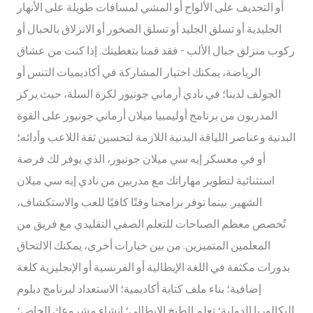
أو التجديف على الألواح أو المشي لمسافات طويلة على الأنهار
الجليدية أو تسلق الجليد أو تسلق الصخور أو الانزلاق بالحبال أو
ركوب منزلق جبال الألب - فقد قمنا بتغطيتك. إذا كنت من عشاق
الرياضة، يمكنك اختيار المشاركة في أكاديميات التنس أو
الجولف لدينا؛ في نادي أرماني جونيور لكرة السلة، حيث يركز
المدربون من برنامج أوليمبيا ميلان أرماني جونيور على القوة
البدنية وعناصر اللياقة البدنية اللازمة لتحسين ثقة اللاعب وأدائه؛
أو في معسكر إيه سي ميلان جونيور، الذي يوفر لك فرصة
استثنائية لتطوير مهاراتك مع مدربين من نادي إيه سي ميلان
الشهير. بينما توفر برامجنا وقتًا كافيًا للعب والاستكشاف،
تُخصص معظم الصباحات للتعلم الصفي التقليدي مع فريق من
المعلمين المتميزين. من بين خيارات أخرى، يمكنك الالتحاق
بدورات مكثفة في اللغة الإيطالية أو الفرنسية أو الإنجليزية كلغة
إضافية؛ بناء ملف كتابة أكاديمية؛ الاستعداد لبرنامج دبلوم
البكالوريا الدولية؛ تعلم الطبخ الإيطالي؛ إنشاء مشروعك الخاص؛