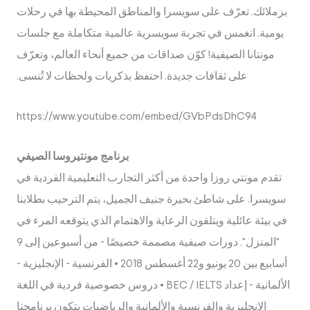
بزملائك. تعرّف على سويسرا والمناطق المحيطة بها في رحلات
يومية. انغمس في تجربة سويسرية عالمية متكاملة مع جلسات
مونتانا الصيفية! كوّن صداقات من جميع أنحاء العالم، وتعرّف
على ثقافات جديدة. احتفظ بذكريات ولحظات لا تُنسى.
https://www.youtube.com/embed/GVbPdsDhC94
برنامج مونتيروسا الصيفي
تقدم مونتي روزا واحدة من أكثر التجارب التعليمية الفردية في
سويسرا. على شاطئ بحيرة جنيف الجميل، يتم الترحيب بطلابنا
في بيئة عائلية ويتلقون الرعاية والاهتمام الذي يتوقعه المرء في
"المنزل". دورات صيفية مصممة خصيصًا - من أسبوعين إلى 9
أسابيع بين 20 يونيو و22 أغسطس 2018 • الفرنسية - الإنجليزية -
الألمانية - إعداد BEC / IELTS • دروس خصوصية فردية في اللغة
الإنجليزية والفرنسية والألمانية والرياضيات يتكون برنامجنا