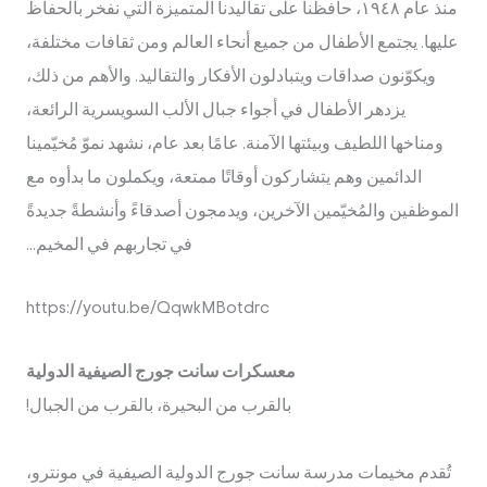
منذ عام ١٩٤٨، حافظنا على تقاليدنا المتميزة التي نفخر بالحفاظ
عليها. يجتمع الأطفال من جميع أنحاء العالم ومن ثقافات مختلفة،
ويكوّنون صداقات ويتبادلون الأفكار والتقاليد. والأهم من ذلك،
يزدهر الأطفال في أجواء جبال الألب السويسرية الرائعة،
ومناخها اللطيف وبيئتها الآمنة. عامًا بعد عام، نشهد نموّ مُخيّمينا
الدائمين وهم يتشاركون أوقاتًا ممتعة، ويكملون ما بدأوه مع
الموظفين والمُخيّمين الآخرين، ويدمجون أصدقاءً وأنشطةً جديدةً
في تجاربهم في المخيم...
https://youtu.be/QqwkMBotdrc
معسكرات سانت جورج الصيفية الدولية
بالقرب من البحيرة، بالقرب من الجبال!
تُقدم مخيمات مدرسة سانت جورج الدولية الصيفية في مونترو،