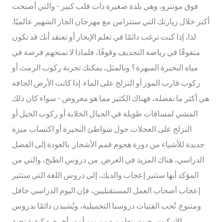
فوق مونترو، وهي بلدة صغيرة ذات قلب كبير - والتي أصبحت
أكبر خلال زيارتك التي ستتزامن مع مهرجان الجاز الشهير عالميًا.
لذا، إذا كنت ترغب دائمًا في تعلم الإبحار أو تعتقد أنك قد تكون
متفوقًا في رياضة التجديف وقوفًا، فلماذا لا تمنحهم فرصة في
مياه البحيرة المبهرة؟ وبالمثل، يمكنك تجربة ركوب الرمث أو
ركوب قارب الموز أو التزلج على الماء. إذا كانت الأرض الجافة
هي أكثر ما تفضله، فهناك الكثير مما هو معروض - سواء كان ذلك
المشي لمسافات طويلة في الجبال الخلابة أو ركوب الخيل أو
التزلج على العجلات حول شواطئ البحيرة أو اكتساب ميزة
جديدة للأشياء من دورة هجوم قمم الأشجار. بالعودة إلى الفصل
الدراسي، هناك المزيد في العرض. من دروس الطبخ، والتي من
المؤكد أنها ستثير إعجاب والديك، إلى دروس اللغة التي ستثير
إعجاب أصحاب العمل المستقبليين، فإن اليوم الدراسي حافل
ومتنوع. تُحب الفتيات دروسنا التجميلية، ويُشيدن دائمًا بدروس
الإتيكيت، حيث يتعلمن - من بين أمور أخرى - كيفية تحية