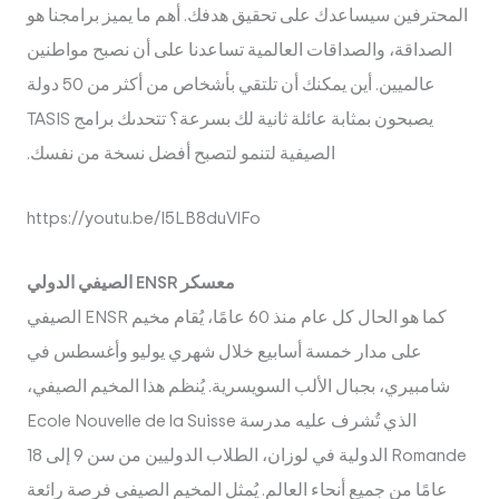
المحترفين سيساعدك على تحقيق هدفك. أهم ما يميز برامجنا هو
الصداقة، والصداقات العالمية تساعدنا على أن نصبح مواطنين
عالميين. أين يمكنك أن تلتقي بأشخاص من أكثر من 50 دولة
يصبحون بمثابة عائلة ثانية لك بسرعة؟ تتحدىك برامج TASIS
الصيفية لتنمو لتصبح أفضل نسخة من نفسك.
https://youtu.be/I5LB8duVlFo
معسكر ENSR الصيفي الدولي
كما هو الحال كل عام منذ 60 عامًا، يُقام مخيم ENSR الصيفي
على مدار خمسة أسابيع خلال شهري يوليو وأغسطس في
شامبيري، بجبال الألب السويسرية. يُنظم هذا المخيم الصيفي،
الذي تُشرف عليه مدرسة Ecole Nouvelle de la Suisse
Romande الدولية في لوزان، الطلاب الدوليين من سن 9 إلى 18
عامًا من جميع أنحاء العالم. يُمثل المخيم الصيفي فرصة رائعة