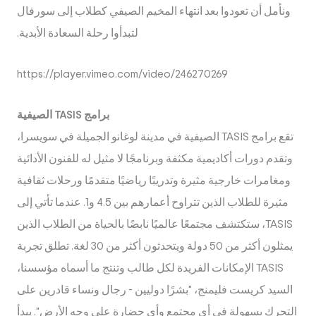
ونأمل أن تعودوا بعد انتهاء المخيم الصيفي كطلاب إلى سورفال
لتبدأوا رحلة السعادة الأبدية.
https://player.vimeo.com/video/246270269
برامج TASIS الصيفية
تقع برامج TASIS الصيفية في مدينة لوغانو الجميلة في سويسرا،
وتقدم دورات أكاديمية مكثفة وبرنامجًا لا مثيل له للفنون الأدائية
ومغامرات خارجية مثيرة وتدريبًا رياضيًا متقدمًا ورحلات ثقافية
مثيرة للطلاب الذين تتراوح أعمارهم بين 4.5 و1. عندما تأتي إلى
TASIS، ستكتشف مجتمعًا عالميًا نابضًا بالحياة من الطلاب الذين
يمثلون أكثر من 50 دولة ويتحدثون أكثر من 30 لغة. تطلق تجربة
TASIS الإمكانات الفريدة لكل طالب وتنتج ما أسماه مؤسسنا،
السيد كريست فليمنج، "بشرًا دوليين - رجال ونساء قادرين على
التحرك بسهولة في أي مجتمع وأي حضارة على وجه الأرض". يبدأ