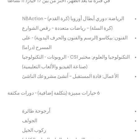
في فترة ما بعد الظهر، اختر من بين 17 خيارًا: 11 نشاطًا
الرياضة: دوري أبطال أوروبا (كرة القدم) – NBAction
(كرة السلة) – رياضات متعددة – رقص الشوارع
الفنون: بيكاسو (الرسم والفنون والحرف اليدوية) - على
المسرح (دراما)
التكنولوجيا والعلوم: مختبر CSI - الروبوتات - التكنولوجيا
(صناعة الفيديو والألعاب التعليمية)
الأعمال: قادة المستقبل – أنشئ مشروعك الناشئ
6 خيارات مميزة (بتكلفة إضافية) - دورات مكثفة
أرجوحة طائرة
الجولف
ركوب الخيل