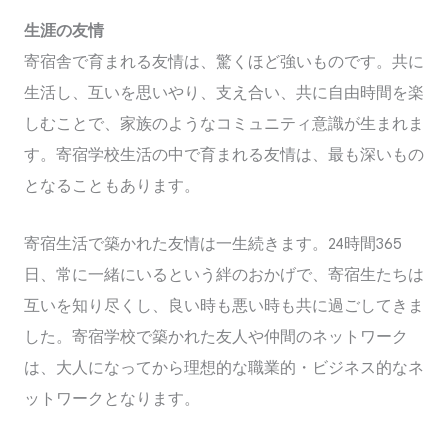
within that. University exposes children to an exciting
生涯の友情
new social life, day and night, so by allowing them to
寄宿舎で育まれる友情は、驚くほど強いものです。共に
enjoy an active social life that off-sets their hard
生活し、互いを思いやり、支え合い、共に自由時間を楽
work will give them an innate understanding of the
しむことで、家族のようなコミュニティ意識が生まれま
balance they need to strike: work hard to play hard!
す。寄宿学校生活の中で育まれる友情は、最も深いもの
となることもあります。
寄宿生活で築かれた友情は一生続きます。24時間365
日、常に一緒にいるという絆のおかげで、寄宿生たちは
互いを知り尽くし、良い時も悪い時も共に過ごしてきま
した。寄宿学校で築かれた友人や仲間のネットワーク
は、大人になってから理想的な職業的・ビジネス的なネ
ットワークとなります。