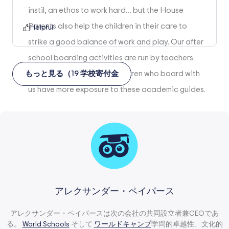
instil, an ethos to work hard… but the House
Parents also help the children in their care to
Helpful
strike a good balance of work and play. Our after
school boarding activities are run by teachers
and tutors, meaning the children who board with
もっと見る（
19
学校寄付金
us have more exposure to these academic guides.
アレクサンダー・ペイパース
アレクサンダー・ペイパースは次の会社の共同設立者兼CEOであ
る。
World Schools
そして
ワールドキャンプ
学問的卓越性、文化的