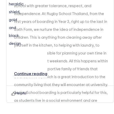
school with greater tolerance, respect, and
independence. At Rugby School Thailand, from the
first years of boarding in Year 3, right up to the last in
Sixth Form, we nurture the idea of independence in
children. This is anything from cleaning away after
yourself in the kitchen, to helping with laundry, to
being more responsible for planning your own time in
the evenings and at weekends. All this happens within
the unique and supportive family of friends that
Continue reading
boarders live in, which is a great introduction to the
community living that they will encounter at university.
Senior School boarding is particularly helpful for this,
Helpful
as students live in a social environment and are
expected to manage much of their own study time