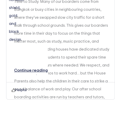
Time to Study. Many of our boarders come from
Bangkok or busy cities in neighbouring countries,
where they’ve swapped slow city traffic for a short
walk through school grounds. This gives our boarders
more time in their day to focus on the things that
matter most, such as study, music practice, and
exercise. Our boarding houses have dedicated study
rooms that allow students to spend their spare time
putting in extra hours where needed. We respect, and
Continue reading
indeed instil, an ethos to work hard… but the House
Parents also help the children in their care to strike a
good balance of work and play. Our after school
Helpful
boarding activities are run by teachers and tutors,
meaning the children who board with us have more
exposure to these academic guides.