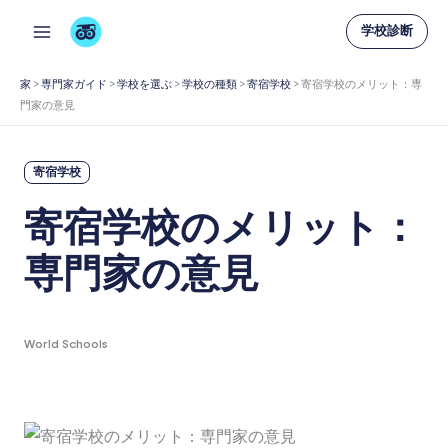
内
学校診断
容
を
家
>
専門家ガイド
>
学校を選ぶ
>
学校の種類
>
寄宿学校
>
寄宿学校のメリット：専
ス
門家の意見
キ
ッ
寄宿学校
プ
寄宿学校のメリット：
専門家の意見
World Schools