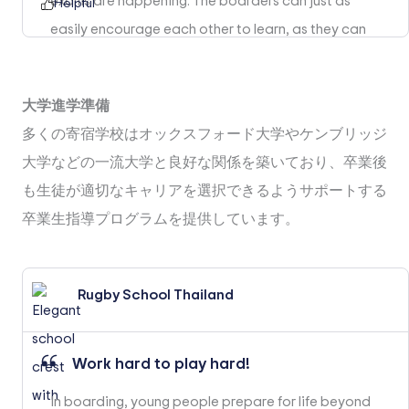
exams are happening. The boarders can just as
Helpful
easily encourage each other to learn, as they can
celebrate free time and enjoy playing games with
each other, talking, or reading novels. From the first
大学進学準備
boarding years in Primary to the last ones in
多くの寄宿学校はオックスフォード大学やケンブリッジ
Secondary, great boarding schools build a sense of
大学などの一流大学と良好な関係を築いており、卒業後
independence in children that helps them through life.
も生徒が適切なキャリアを選択できるようサポートする
For example, at Rugby School Thailand, children
卒業生指導プログラムを提供しています。
make their own bed and are encouraged to help with
laundry, or with loading the dishwasher after snacks.
Rugby School Thailand
Work hard to play hard!
In boarding, young people prepare for life beyond