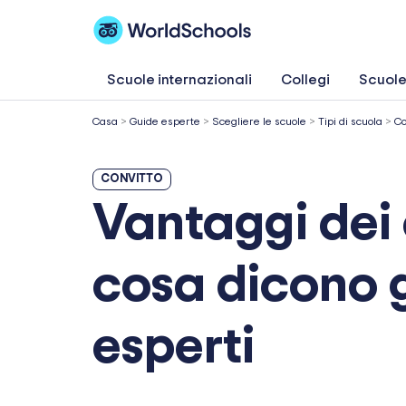
Vai
al
contenuto
Scuole internazionali
Collegi
Scuole
Casa
>
Guide esperte
>
Scegliere le scuole
>
Tipi di scuola
>
Co
CONVITTO
Vantaggi dei 
cosa dicono g
esperti