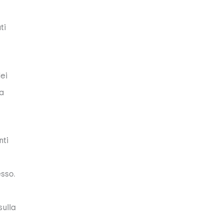
ti
ei
da
nti
esso.
sulla