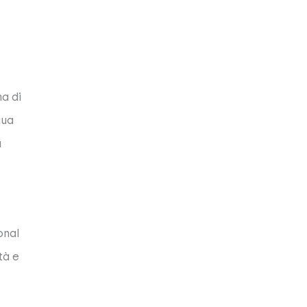
a di
gua
a
onal
tà e