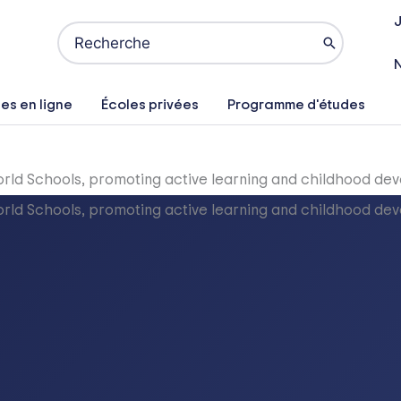
J
Search
for:
es en ligne
Écoles privées
Programme d'études