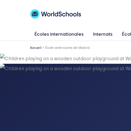
Aller
au
contenu
Écoles internationales
Internats
Écol
Accueil
>
École américaine de Madrid