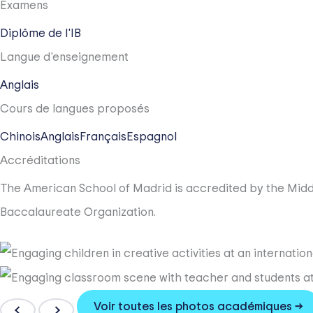
Examens
Diplôme de l'IB
Langue d'enseignement
Anglais
Cours de langues proposés
Chinois
Anglais
Français
Espagnol
Accréditations
The American School of Madrid is accredited by the Midd
Baccalaureate Organization.
Voir toutes les photos académiques →