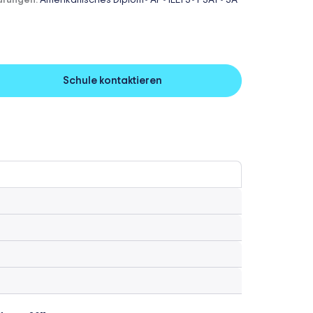
üfungen:
Amerikanisches Diplom
AP
IELTS
PSAT
SA
-
-
-
-
Schule kontaktieren