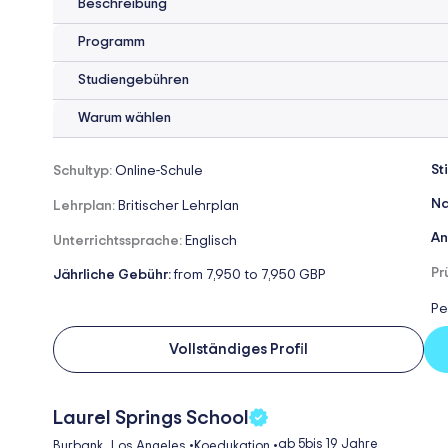
Beschreibung
Programm
Studiengebühren
Warum wählen
St
Schultyp:
Online-Schule
Na
Lehrplan:
Britischer Lehrplan
An
Unterrichtssprache:
Englisch
Pr
Jährliche Gebühr:
from 7,950 to 7,950 GBP
Pe
Vollständiges Profil
Laurel Springs School
,
ab 5
bis 19 Jahre
Burbank
Los Angeles
•
Koedukation
•