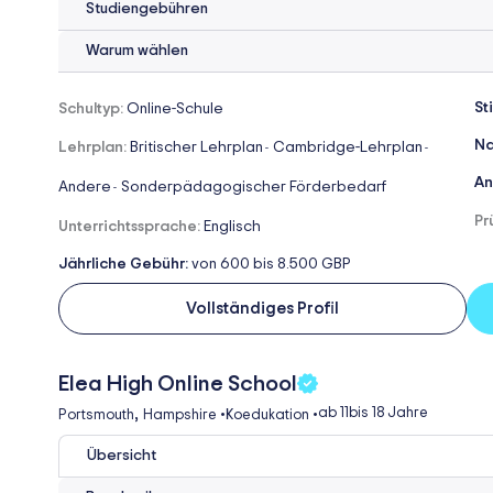
Studiengebühren
Warum wählen
St
Schultyp:
Online-Schule
Na
Lehrplan:
Britischer Lehrplan
Cambridge-Lehrplan
-
-
An
Andere
Sonderpädagogischer Förderbedarf
-
Pr
Unterrichtssprache:
Englisch
Jährliche Gebühr:
von 600 bis 8.500 GBP
Vollständiges Profil
Elea High Online School
,
ab 11
bis 18 Jahre
Portsmouth
Hampshire
•
Koedukation
•
Übersicht