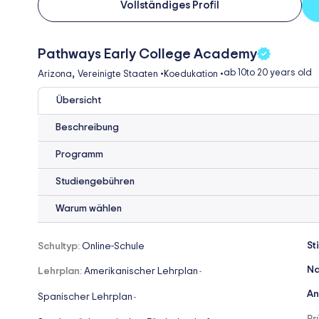
Vollständiges Profil
Pathways Early College Academy
,
ab 10
to 20 years old
Arizona
Vereinigte Staaten
•
Koedukation
•
Übersicht
Beschreibung
Programm
Studiengebühren
Warum wählen
St
Schultyp:
Online-Schule
Na
Lehrplan:
Amerikanischer Lehrplan
-
An
Spanischer Lehrplan
-