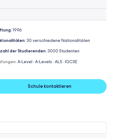
iftung:
1996
tionalitäten:
30 verschiedene Nationalitäten
zahl der Studierenden:
3000 Studenten
üfungen:
A-Level
A-Levels
ALS
IGCSE
-
-
-
Schule kontaktieren