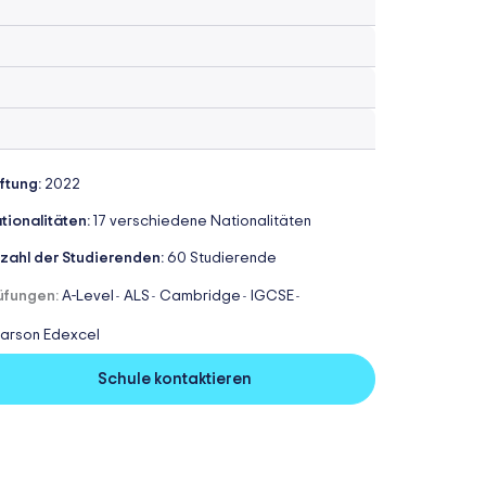
iftung:
2022
tionalitäten:
17 verschiedene Nationalitäten
zahl der Studierenden:
60 Studierende
üfungen:
A-Level
ALS
Cambridge
IGCSE
-
-
-
-
arson Edexcel
Schule kontaktieren