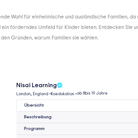
gende Wahl für einheimische und ausländische Familien, da
in förderndes Umfeld für Kinder bieten. Entdecken Sie u
 den Gründen, warum Familien sie wählen.
Nisai Learning
,
ab 8
bis 19 Jahre
London
England
•
Koedukation
•
Übersicht
Beschreibung
Programm