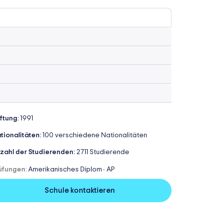
iftung:
1991
tionalitäten:
100 verschiedene Nationalitäten
zahl der Studierenden:
2711 Studierende
üfungen:
Amerikanisches Diplom
AP
-
Schule kontaktieren