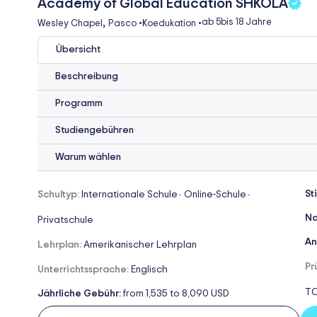
Academy of Global Education SHKOLA
,
ab 5
bis 18 Jahre
Wesley Chapel
Pasco
•
Koedukation
•
Übersicht
Beschreibung
Programm
Studiengebühren
Warum wählen
St
Schultyp:
Internationale Schule
Online-Schule
-
-
Na
Privatschule
An
Lehrplan:
Amerikanischer Lehrplan
Pr
Unterrichtssprache:
Englisch
TO
Jährliche Gebühr:
from 1,535 to 8,090 USD