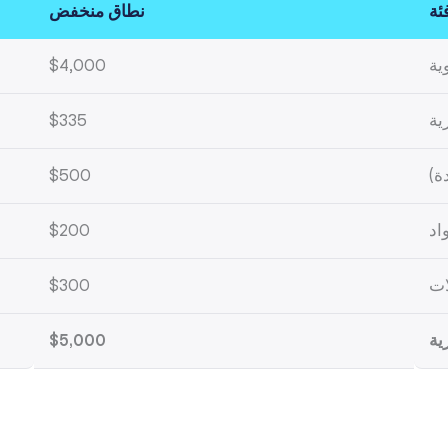
ئة
نطاق منخفض
ية
$4,000
ية
$335
ة)
$500
اد
$200
ات
$300
ية
$5,000