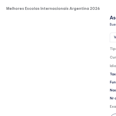
Melhores Escolas Internacionais Argentina 2026
As
Bue
V
Tip
Cur
Idi
Tax
Fu
Nac
Nr 
Exa