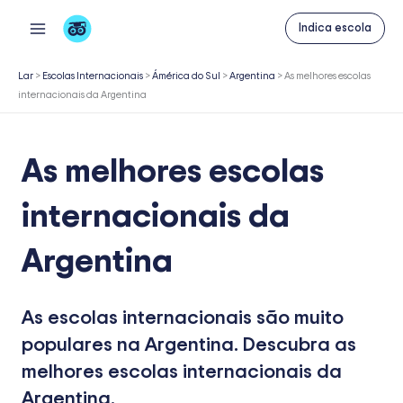
Skip
Indica escola
to
content
Lar
>
Escolas Internacionais
>
Ámérica do Sul
>
Argentina
>
As melhores escolas
internacionais da Argentina
As melhores escolas
internacionais da
Argentina
As escolas internacionais são muito
populares na Argentina. Descubra as
melhores escolas internacionais da
Argentina.