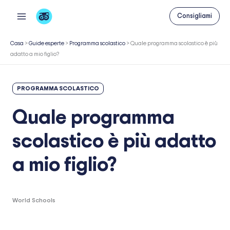
Vai
Consigliami
al
contenuto
Casa
>
Guide esperte
>
Programma scolastico
>
Quale programma scolastico è più
adatto a mio figlio?
PROGRAMMA SCOLASTICO
Quale programma
scolastico è più adatto
a mio figlio?
World Schools