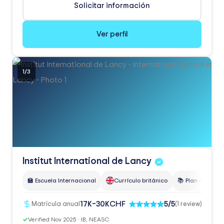
Solicitar información
Ver perfil
1
/
3
Institut International de
Lancy
🏫 Escuela Internacional
Currículo británico
📚 Plan de estud
CHF
17K–30K
5/5
Matrícula anual
(1 review)
✓
Verified Nov 2025 · IB, NEASC