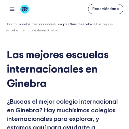
Ir
Recomiéndame
al
contenido
Hogar
>
Escuelas internacionales
>
Europa
>
Suiza
>
Ginebra
>
Las mejores
escuelas internacionales en Ginebra
Las mejores escuelas
internacionales en
Ginebra
¿Buscas el mejor colegio internacional
en Ginebra? Hay muchísimos colegios
internacionales para explorar, y
estamos aquí para ayudarte a