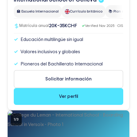
🏫 Escuela Internacional
Currículo británico
📚 Plan de estud
CHF
20K–35K
Matrícula anual
✓
Verified Nov 2025 · CIS
Educación multilingüe sin igual
Valores inclusivos y globales
Pioneros del Bachillerato Internacional
Solicitar información
Ver perfil
1
/
3