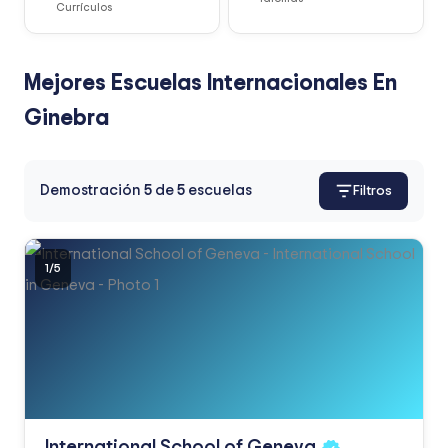
Currículos
Mejores Escuelas Internacionales En
Ginebra
Demostración
5
de
5
escuelas
Filtros
1
/
5
International School of
Geneva