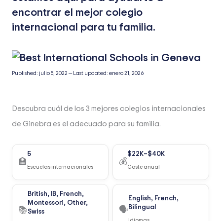
encontrar el mejor colegio
internacional para tu familia.
Published:
julio 5, 2022
—
Last updated:
enero 21, 2026
Descubra cuál de los 3 mejores colegios internacionales
de Ginebra es el adecuado para su familia.
5
$22K–$40K
🏫
💰
Escuelas internacionales
Coste anual
British, IB, French,
English, French,
Montessori, Other,
Bilingual
📚
🗣️
Swiss
Idiomas