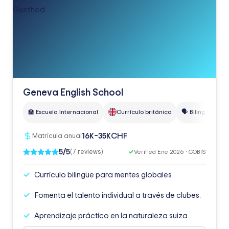
Geneva English School
🏫 Escuela Internacional
Currículo británico
🗣️ Bilingüe
🗣
CHF
16K–35K
Matrícula anual
5/5
(7 reviews)
✓
Verified Ene 2026 · COBIS
Currículo bilingüe para mentes globales
Fomenta el talento individual a través de clubes.
Aprendizaje práctico en la naturaleza suiza