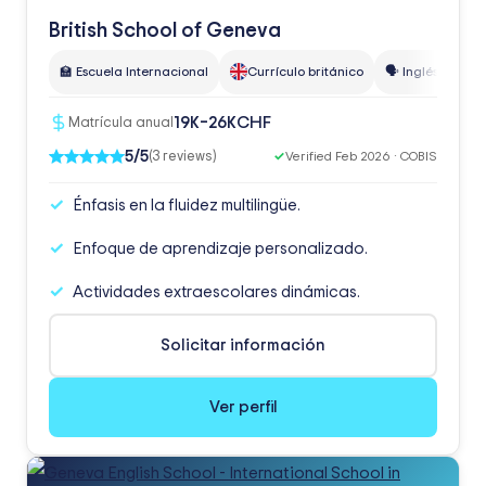
British School of Geneva
🏫 Escuela Internacional
Currículo británico
🗣️ Inglés
👥 2
CHF
19K–26K
Matrícula anual
5/5
(3 reviews)
✓
Verified Feb 2026 · COBIS
Énfasis en la fluidez multilingüe.
Enfoque de aprendizaje personalizado.
Actividades extraescolares dinámicas.
Solicitar información
Ver perfil