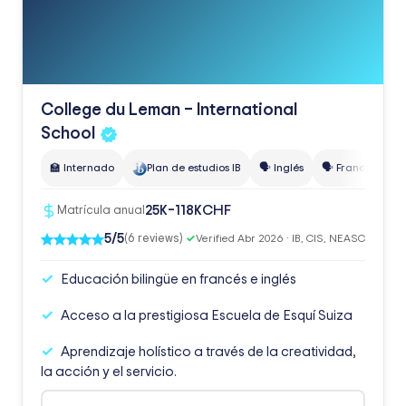
College du Leman – International
School
🏫 Internado
Plan de estudios IB
🗣️ Inglés
🗣️ Francés
👥
CHF
25K–118K
Matrícula anual
5/5
(6 reviews)
✓
Verified Abr 2026 · IB, CIS, NEASC
Educación bilingüe en francés e inglés
Acceso a la prestigiosa Escuela de Esquí Suiza
Aprendizaje holístico a través de la creatividad,
la acción y el servicio.