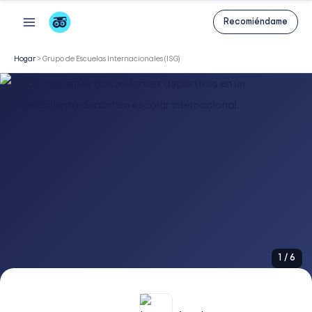
Ir
Recomiéndame
al
contenido
Hogar
>
Grupo de Escuelas Internacionales (ISG)
1
/
6