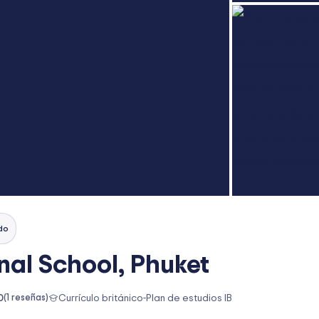
do
onal School, Phuket
0
(
1
reseñas)
Currículo británico
-
Plan de estudios IB