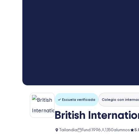
✓ Escuela verificada
Colegio con interna
British Internati
Tailandia
Fund.
1996
1,150
alumnos
5.