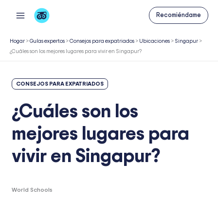
Ir
Recomiéndame
al
contenido
Hogar
>
Guías expertos
>
Consejos para expatriados
>
Ubicaciones
>
Singapur
>
¿Cuáles son los mejores lugares para vivir en Singapur?
CONSEJOS PARA EXPATRIADOS
¿Cuáles son los
mejores lugares para
vivir en Singapur?
World Schools