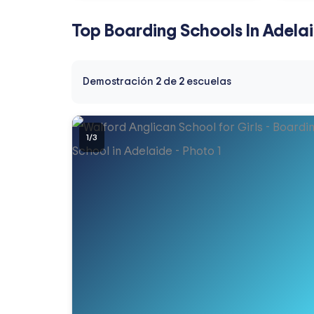
Top Boarding Schools In Adela
Demostración
2
de
2
escuelas
1
/
3