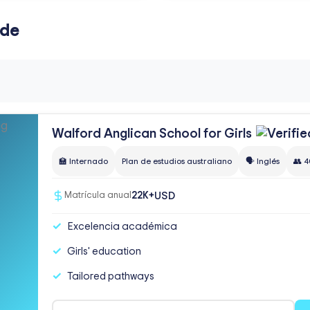
ide
Walford Anglican School for
Girls
🏫 Internado
Plan de estudios australiano
🗣️ Inglés
👥 4
22K+
USD
Matrícula anual
Excelencia académica
Girls' education
Tailored pathways