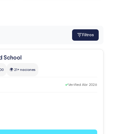
Filtros
00
🌍 21+ naciones
✓
Verified Abr 2026