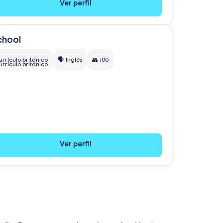
Ver perfil
urrículo británico
🗣️ Inglés
👥 100
Ver perfil