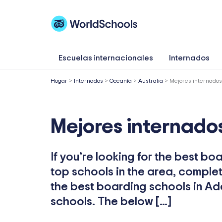
Ir
al
contenido
Escuelas internacionales
Internados
Hogar
>
Internados
>
Oceanía
>
Australia
>
Mejores internados
Mejores internado
If you’re looking for the best bo
top schools in the area, complete
the best boarding schools in Ade
schools. The below […]