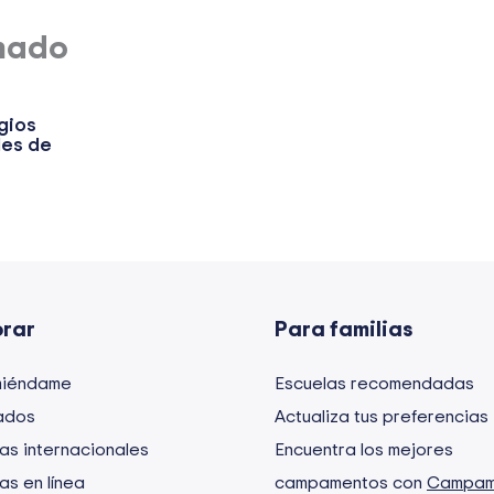
nado
gios
les de
orar
Para familias
iéndame
Escuelas recomendadas
ados
Actualiza tus preferencias
as internacionales
Encuentra los mejores
as en línea
campamentos con
Campam