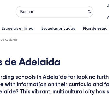
Buscar
por:
A
Escuelas en línea
Escuelas privadas
Plan de estud
 de Adelaida
s de Adelaida
arding schools in Adelaide for look no furth
 with information on their curricula and f
laide? This vibrant, multicultural city ha