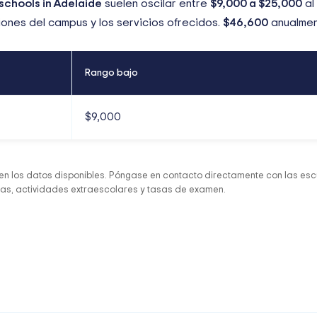
schools in Adelaide
suelen oscilar entre
$9,000
a
$25,000
al
iones del campus y los servicios ofrecidos.
$46,600
anualmen
Rango bajo
$9,000
n los datos disponibles. Póngase en contacto directamente con las escu
das, actividades extraescolares y tasas de examen.