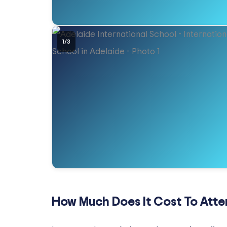
1
/
3
How Much Does It Cost To Atte