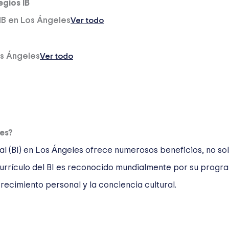
egios IB
IB en Los Ángeles
Ver todo
os Ángeles
Ver todo
les?
onal (BI) en Los Ángeles ofrece numerosos beneficios, no 
l currículo del BI es reconocido mundialmente por su prog
recimiento personal y la conciencia cultural.