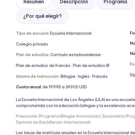
Resumen
Descripción
Programa
¿Por qué elegir?
Fu
Tipo de escuela:
Escuela Internacional
-
Na
Colegio privado
Nú
Plan de estudios:
Currículo estadounidense
-
Ex
Plan de estudios de francés
Plan de estudios IB
-
Di
Idioma de instrucción:
Bilingüe
Inglés
Francés
-
-
Cuota anual:
de 19.995 a 24.900 USD
La Escuela Internacional de Los Ángeles (LILA) es una escuela 
comprometida con la educación bilingüe y la excelencia ac
Preescolar (Programa Bilingüe Armonizado), Secundaria (Progr
Diploma de Bachillerato Internacional)
Las tasas de matrícula anuales en la Escuela Internacional d