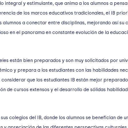
o integral y estimulante, que anima a los alumnos a pensa
ncia de los marcos educativos tradicionales, el IB priori
s alumnos a conectar entre disciplinas, mejorando así su
oso en el panorama en constante evolución de la educació
eles están bien preparados y son muy solicitados por univ
ico y prepara a los estudiantes con las habilidades nece
n considerar que los estudiantes IB están mejor preparad
ión de cursos extensos y el desarrollo de sólidas habilidad
n sus colegios del IB, donde los alumnos se benefician de u
 apreciación de las diferentes perspectivas culturales,