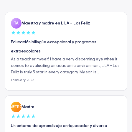
Maestra y madre en LILA – Los Feliz
TA
★
★
★
★
★
Educación bilingüe excepcional y programas
extraescolares
As a teacher myself, I have a very discerning eye when it
comes to evaluating an academic environment; LILA – Los
Feliz is truly 5 star in every category. My son is…
February 2023
Madre
METRO
★
★
★
★
★
Un entorno de aprendizaje enriquecedor y diverso