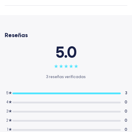
Reseñas
5.0
★
★
★
★
★
3 reseñas verificadas
5★
3
4★
0
3★
0
2★
0
1★
0