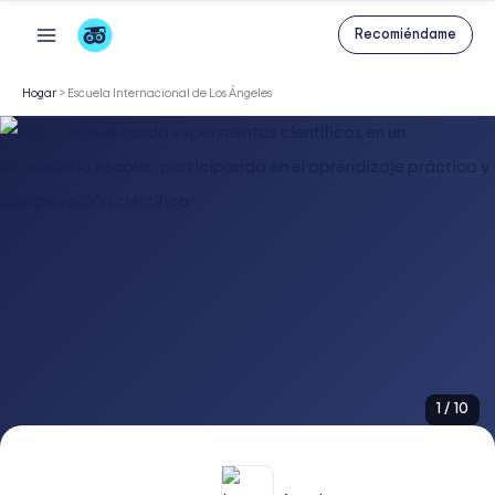
Ir
Recomiéndame
al
contenido
Hogar
>
Escuela Internacional de Los Ángeles
1
/
10