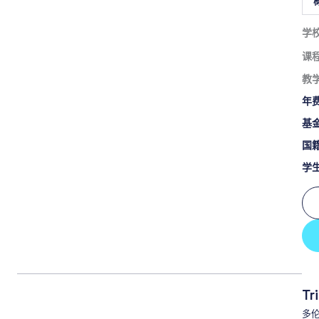
学
课
教
年
基
国
学
Tr
多