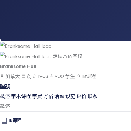
走读寄宿学校
Branksome Hall
加拿大
创立
1903
900
学生
IB课程
咨询
概述
学术课程
学费
寄宿
活动
设施
评价
联系
概述
IB课程