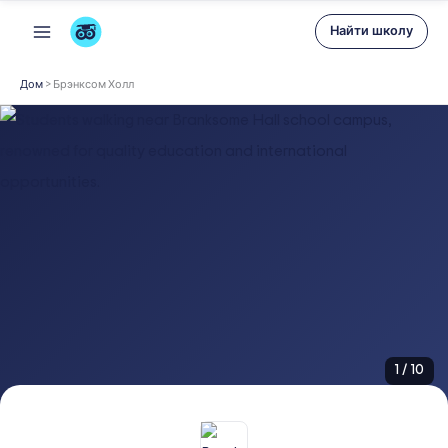
Перейти
Найти школу
к
содержимому
Дом
>
Брэнксом Холл
1
/
10