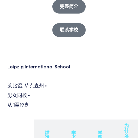
完整简介
联系学校
Leipzig International School
莱比锡
,
萨克森州
•
男女同校
•
从 1
至19岁
为
什
概
描
学
学
么