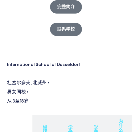
完整简介
联系学校
International School of Düsseldorf
杜塞尔多夫
,
北威州
•
男女同校
•
从 3
至18岁
为
什
概
描
学
学
么