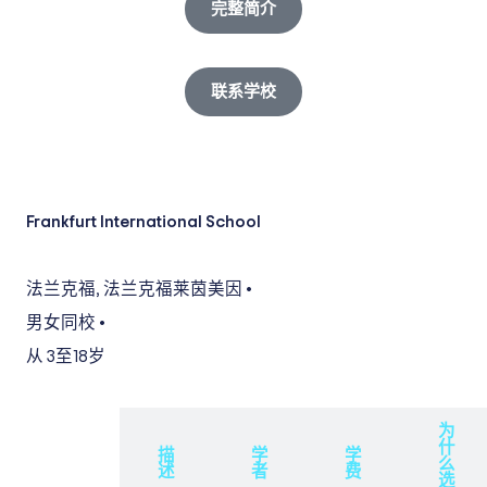
完整简介
联系学校
Frankfurt International School
法兰克福
,
法兰克福莱茵美因
•
男女同校
•
从 3
至18岁
为
什
概
描
学
学
么
述
述
者
费
选