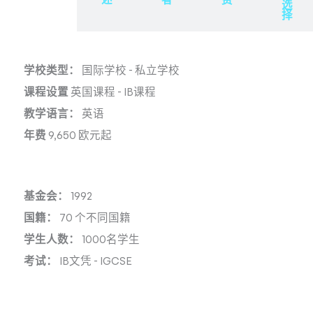
述
述
者
费
选
择
学校类型：
国际学校
-
私立学校
课程设置
英国课程
-
IB课程
教学语言：
英语
年费
9,650 欧元起
基金会：
1992
国籍：
70 个不同国籍
学生人数：
1000名学生
考试：
IB文凭
-
IGCSE