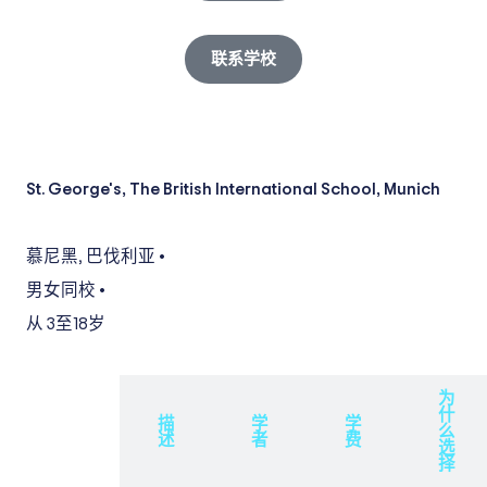
联系学校
St. George's, The British International School, Munich
慕尼黑
,
巴伐利亚
•
男女同校
•
从 3
至18岁
为
什
概
描
学
学
么
述
述
者
费
选
择