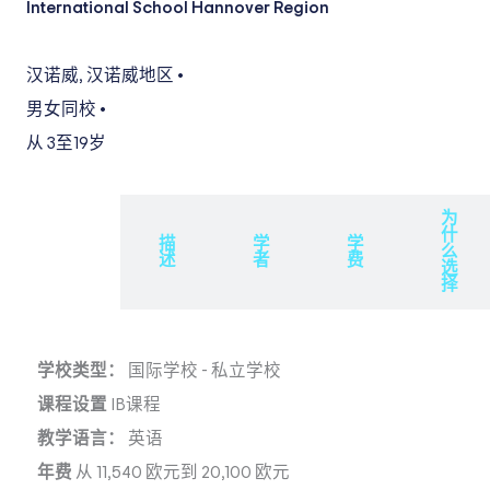
International School Hannover Region
汉诺威
,
汉诺威地区
•
男女同校
•
从 3
至19岁
为
什
概
描
学
学
么
述
述
者
费
选
择
学校类型：
国际学校
-
私立学校
课程设置
IB课程
教学语言：
英语
年费
从 11,540 欧元到 20,100 欧元