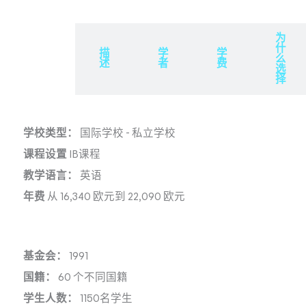
为
什
概
描
学
学
么
述
述
者
费
选
择
学校类型：
国际学校
-
私立学校
课程设置
IB课程
教学语言：
英语
年费
从 16,340 欧元到 22,090 欧元
基金会：
1991
国籍：
60 个不同国籍
学生人数：
1150名学生