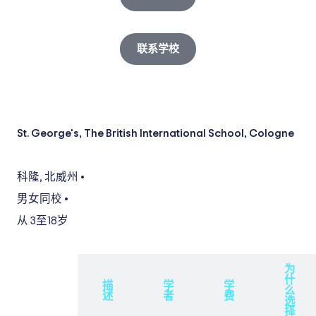
联系学校
St. George's, The British International School, Cologne
科隆
,
北威州
•
男女同校
•
从 3
至18岁
为
什
概
描
学
学
么
述
述
者
费
选
择