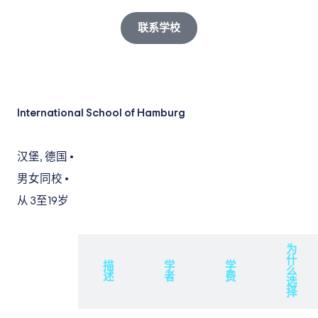
联系学校
International School of Hamburg
汉堡
,
德国
•
男女同校
•
从 3
至19岁
为
什
概
描
学
学
么
述
述
者
费
选
择