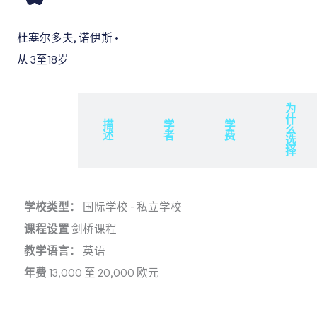
杜塞尔多夫
,
诺伊斯
•
从 3
至18岁
为
什
概
描
学
学
么
述
述
者
费
选
择
学校类型：
国际学校
-
私立学校
课程设置
剑桥课程
教学语言：
英语
年费
13,000 至 20,000 欧元