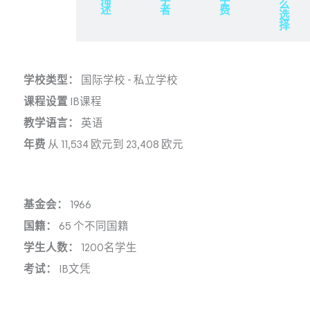
概
描
学
学
么
述
述
者
费
选
择
学校类型：
国际学校
-
私立学校
课程设置
IB课程
教学语言：
英语
年费
从 11,534 欧元到 23,408 欧元
基金会：
1966
国籍：
65 个不同国籍
学生人数：
1200名学生
考试：
IB文凭