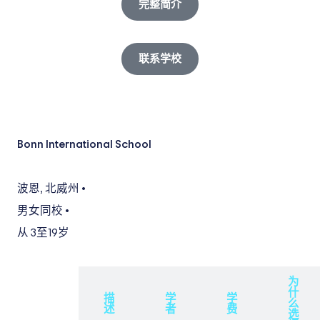
完整简介
联系学校
Bonn International School
波恩
,
北威州
•
男女同校
•
从 3
至19岁
为
什
概
描
学
学
么
述
述
者
费
选