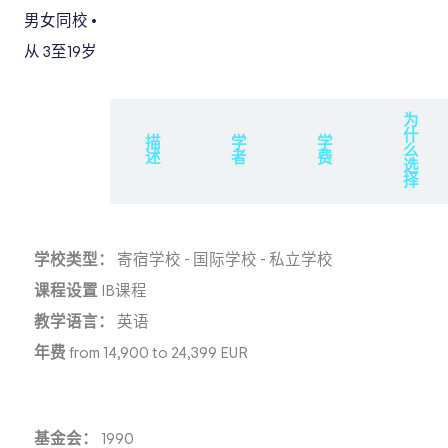
男女同校
•
从 3
至19岁
为
什
概
描
学
学
么
述
述
者
费
选
择
学校类型：
寄宿学校
-
国际学校
-
私立学校
课程设置
IB课程
教学语言：
英语
年费
from 14,900 to 24,399 EUR
基金会：
1990