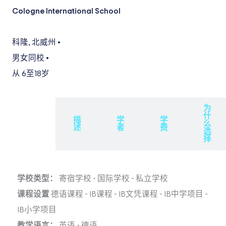
Cologne International School
科隆
,
北威州
•
男女同校
•
从 6
至18岁
为
什
概
描
学
学
么
述
述
者
费
选
择
学校类型：
寄宿学校
-
国际学校
-
私立学校
课程设置
德语课程
-
IB课程
-
IB文凭课程
-
IB中学项目
-
IB小学项目
教学语言：
英语
-
德语