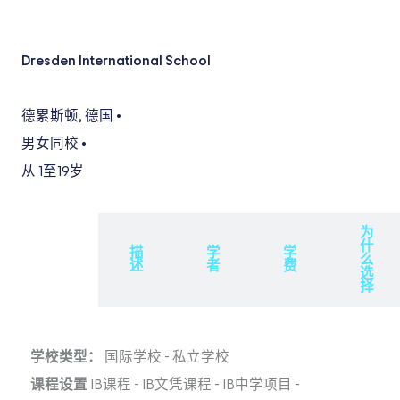
Dresden International School
德累斯顿
,
德国
•
男女同校
•
从 1
至19岁
为
什
概
描
学
学
么
述
述
者
费
选
择
学校类型：
国际学校
-
私立学校
课程设置
IB课程
-
IB文凭课程
-
IB中学项目
-