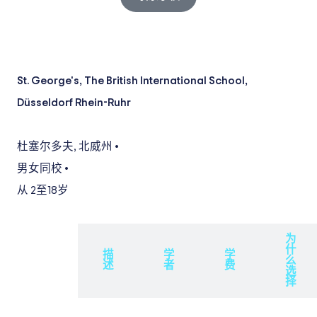
St. George's, The British International School,
Düsseldorf Rhein-Ruhr
杜塞尔多夫
,
北威州
•
男女同校
•
从 2
至18岁
为
什
概
描
学
学
么
述
述
者
费
选
择