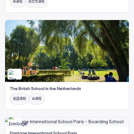
IB课程
IB文凭课程
The British School in the Netherlands
英国课程
IB课程
Ermitage International School Paris