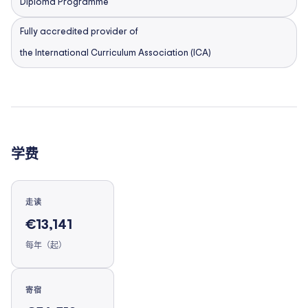
Diploma Programme
Fully accredited provider of
the International Curriculum Association (ICA)
学费
走读
€13,141
每年（起）
寄宿