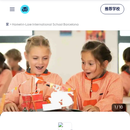
跳
推荐学校
至
内
家
>
Hamelin-Laie International School Barcelona
容
1
/
10