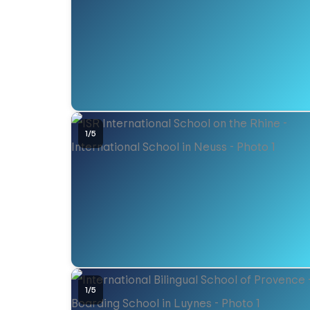
1
/
5
1
/
5