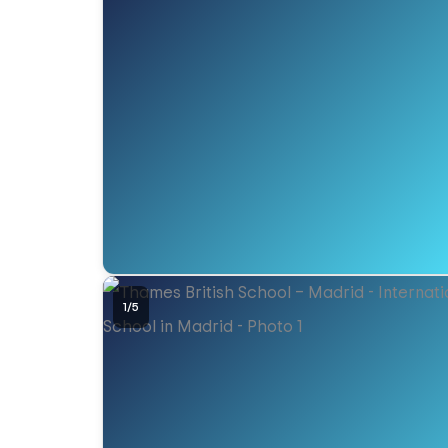
1
/
5