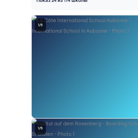
Показ
24
из
114
школы
1
/
5
1
/
5