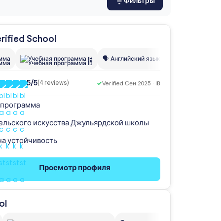
Фильтры
амма
Учебная программа IB
🗣️ Английский язык
🗣️ Французский 
5/5
(4 reviews)
✓
Verified Сен 2025 · IB
 программа
ельского искусства Джульярдской школы
на устойчивость
Просмотр профиля