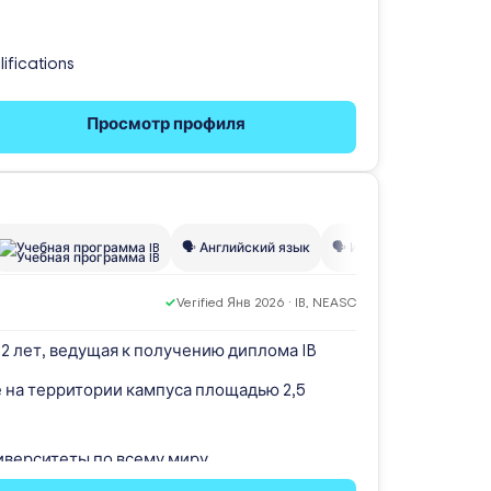
lifications
Просмотр профиля
Учебная программа IB
🗣️ Английский язык
🗣️ Испанский язык
👥
✓
Verified Янв 2026 · IB, NEASC
2 лет, ведущая к получению диплома IB
 на территории кампуса площадью 2,5
верситеты по всему миру.