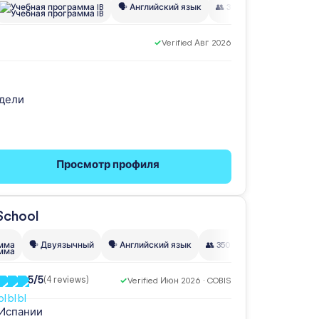
Учебная программа IB
🗣️ Английский язык
👥 32
✓
Verified Авг 2026
одели
Просмотр профиля
амма
🗣️ Двуязычный
🗣️ Английский язык
👥 350
🌍 30+ наций
5/5
(4 reviews)
✓
Verified Июн 2026 · COBIS
 Испании