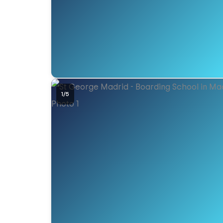
1
/
5