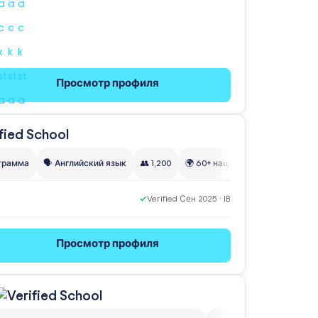
Просмотр профиля
грамма
🗣️ Английский язык
👥 1,200
🌍 60+ наций
✓
Verified Сен 2025 · IB
Просмотр профиля