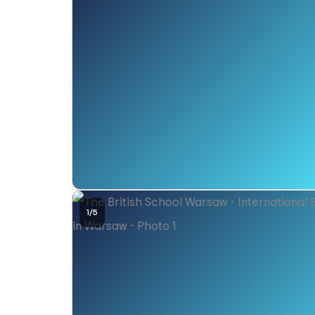
1
/
5