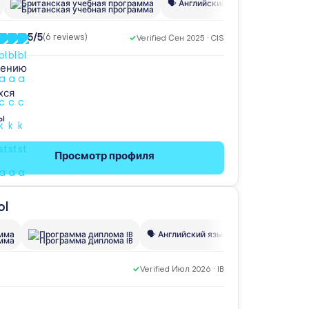
Британская учебная программа
🗣️ Английский язык
👥 230
🌍
5/5
(6 reviews)
✓
Verified Сен 2025 · CIS
чению
хся
ы
Просмотр профиля
амма
Программа диплома IB
🗣️ Английский язык
👥 1,000
🌍 60
✓
Verified Июл 2026 · IB