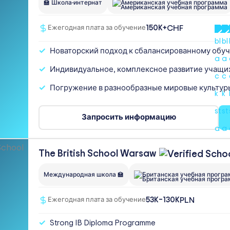
🏫 Школа-интернат
Американская учебная программа
150K+
CHF
Ежегодная плата за обучение
Новаторский подход к сбалансированному обу
Индивидуальное, комплексное развитие учащи
Погружение в разнообразные мировые культур
Запросить информацию
The British School
Warsaw
Международная школа 🏫
Британская учебная прогр
53K–130K
PLN
Ежегодная плата за обучение
Strong IB Diploma Programme