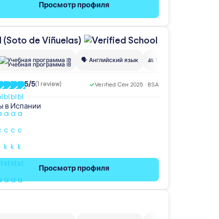
Просмотр профиля
d (Soto de
Viñuelas)
Учебная программа IB
🗣️ Английский язык
👥 1,580
🌍 48+ наций
5/5
(1 review)
✓
Verified Сен 2025 · BSA
ы в Испании
Просмотр профиля