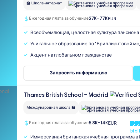
🏫 Школа-интернат
Британская учебная программа
27K–77K
EUR
Ежегодная плата за обучение
Всеобъемлющая, целостная культура пансиона
Уникальное образование по "Бриллиантовой м
Акцент на глобальном гражданстве
Запросить информацию
Thames British School –
Madrid
Международная школа 🏫
Британская учебная прогр
5.8K–14K
EUR
Ежегодная плата за обучение
Иммерсивная британская учебная программа в