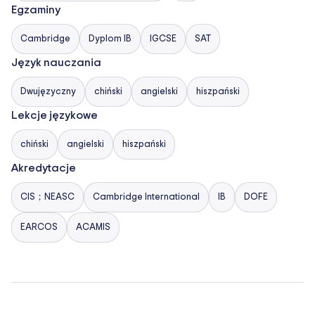
Egzaminy
Cambridge
Dyplom IB
IGCSE
SAT
Język nauczania
Dwujęzyczny
chiński
angielski
hiszpański
Lekcje językowe
chiński
angielski
hiszpański
Akredytacje
CIS；NEASC
Cambridge International
IB
DOFE
EARCOS
ACAMIS