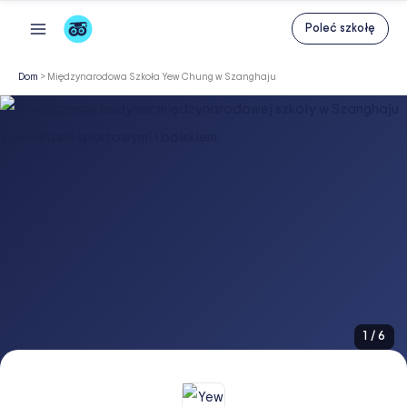
Przejdź
Poleć szkołę
do
treści
Dom
>
Międzynarodowa Szkoła Yew Chung w Szanghaju
1
/
6