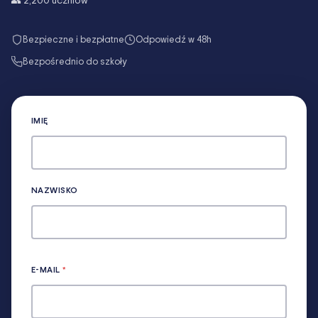
👥
2,200
uczniów
Bezpieczne i bezpłatne
Odpowiedź w 48h
Bezpośrednio do szkoły
IMIĘ
NAZWISKO
E-MAIL
*