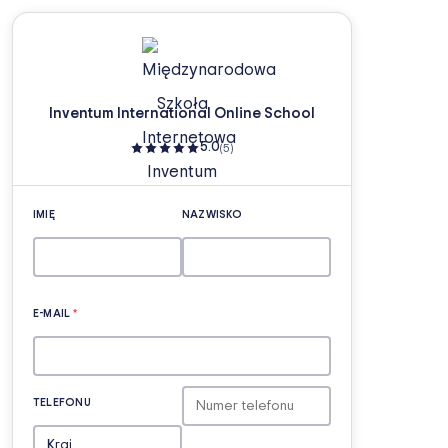
Inventum International Online School
5.0
(5)
IMIĘ
NAZWISKO
E-MAIL
*
TELEFONU