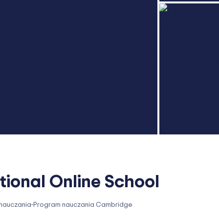
tional Online School
 nauczania
-
Program nauczania Cambridge