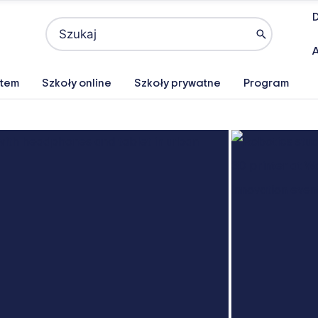
D
Search
for:
A
atem
Szkoły online
Szkoły prywatne
Program