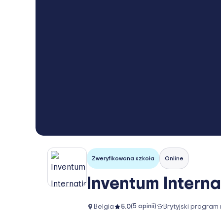
Zweryfikowana szkoła
Online
Inventum Interna
Belgia
5.0
(
5
opinii)
Brytyjski program