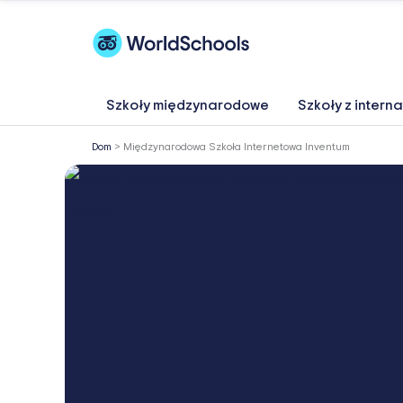
Przejdź
do
treści
Szkoły międzynarodowe
Szkoły z intern
Dom
>
Międzynarodowa Szkoła Internetowa Inventum