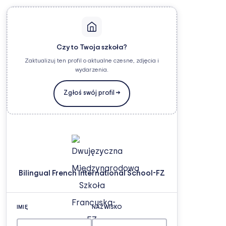
Czy to Twoja szkoła?
Zaktualizuj ten profil o aktualne czesne, zdjęcia i
wydarzenia.
Zgłoś swój profil →
Bilingual French International School-FZ
IMIĘ
NAZWISKO