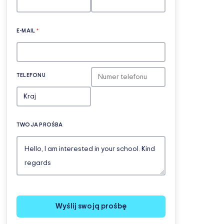
E-MAIL
*
TELEFONU
TWOJA PROŚBA
Wyślij swoją prośbę