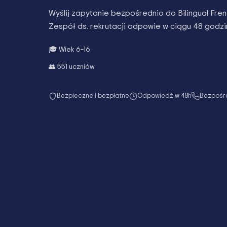
Wyślij zapytanie bezpośrednio do
Bilingual Fre
Zespół ds. rekrutacji odpowie w ciągu 48 godzi
🎓 Wiek
6–16
👥
551
uczniów
Bezpieczne i bezpłatne
Odpowiedź w 48h
Bezpośre