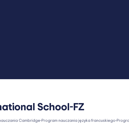
rnational School-FZ
nauczania Cambridge
-
Program nauczania języka francuskiego
-
Progra