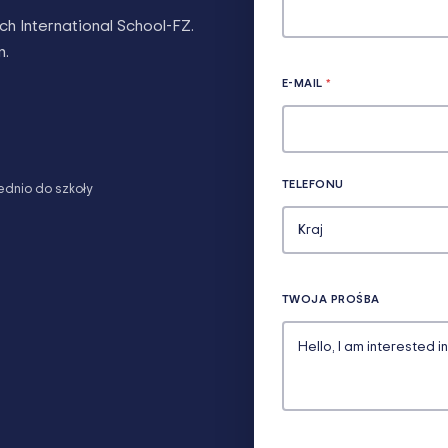
nch International School-FZ
.
n.
E-MAIL
*
TELEFONU
dnio do szkoły
TWOJA PROŚBA