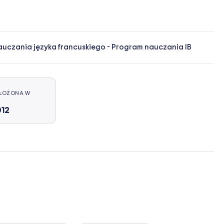
uczania języka francuskiego
-
Program nauczania IB
ŁOŻONA W
12