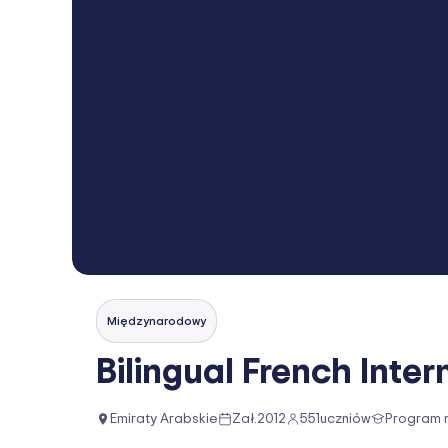
Międzynarodowy
Bilingual French Inte
Emiraty Arabskie
Zał.
2012
551
uczniów
Program 