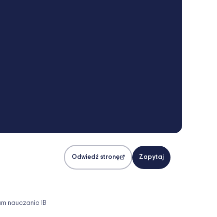
Odwiedź stronę
Zapytaj
m nauczania IB