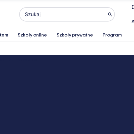
D
Search
for:
A
atem
Szkoły online
Szkoły prywatne
Program