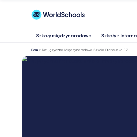
Przejdź
do
treści
Szkoły międzynarodowe
Szkoły z intern
Dom
>
Dwujęzyczna Międzynarodowa Szkoła Francuska-FZ