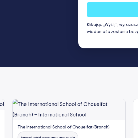
Klikając „Wyślij”, wyraża
wiadomość zostanie bezp
The International School of Choueifat (Branch)
Amerykański program nauczania