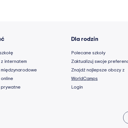
ać
Dla rodzin
szkołę
Polecane szkoły
 z internatem
Zaktualizuj swoje preferen
y międzynarodowe
Znajdź najlepsze obozy z
 online
WorldCamps
 prywatne
Login