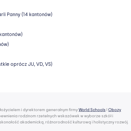
rii Panny (14 kantonów)
6 kantonów)
nów)
tkie oprócz JU, VD, VS)
łożycielem i dyrektorem generalnym firmy
World Schools
I
Obozy
apewnienia rodzinom rzetelnych wskazówek w wyborze szkół i
konałość akademicką, różnorodność kulturową i holistyczny rozwój.