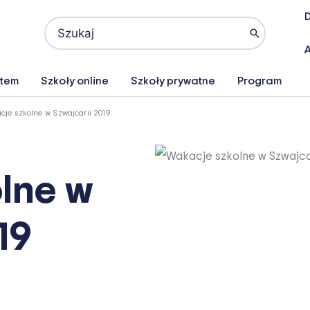
D
Search
for:
A
atem
Szkoły online
Szkoły prywatne
Program
je szkolne w Szwajcarii 2019
lne w
19