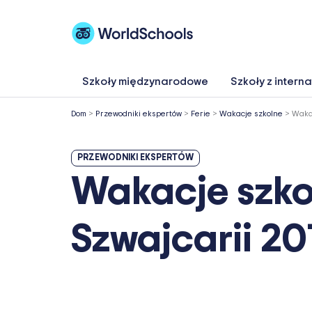
Przejdź
do
treści
Szkoły międzynarodowe
Szkoły z intern
Dom
>
Przewodniki ekspertów
>
Ferie
>
Wakacje szkolne
>
Wakac
PRZEWODNIKI EKSPERTÓW
Wakacje szko
Szwajcarii 20