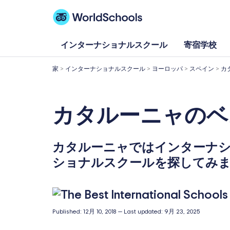
内
容
を
インターナショナルスクール
寄宿学校
ス
家
>
インターナショナルスクール
>
ヨーロッパ
>
スペイン
>
カ
キ
ッ
カタルーニャのベ
プ
カタルーニャではインターナ
ショナルスクールを探してみ
Published:
12月 10, 2018
—
Last updated:
9月 23, 2025