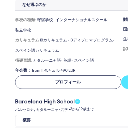
なぜ選ぶのか
財
学校の種類:
寄宿学校
インターナショナルスクール
-
-
国
私立学校
生
カリキュラム
IBカリキュラム
IBディプロマプログラム
-
-
試
スペイン語カリキュラム
指導言語:
カタルーニャ語
英語
スペイン語
-
-
年会費：
from 11,454 to 15,490 EUR
プロフィール
Barcelona High School
,
3から
19歳まで
バルセロナ
カタルーニャ
•
共学
•
概要