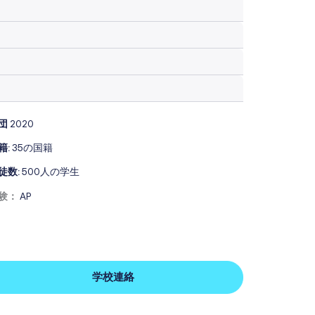
団
2020
籍:
35の国籍
徒数:
500人の学生
験：
AP
学校連絡