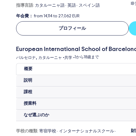
I
指導言語:
カタルーニャ語
英語
スペイン語
-
-
年会費：
from 14,114 to 27,062 EUR
プロフィール
European International School of Barcelon
,
1から
18歳まで
バルセロナ
カタルーニャ
•
共学
•
概要
説明
課程
授業料
なぜ選ぶのか
財
学校の種類:
寄宿学校
インターナショナルスクール
-
-