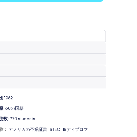
団
1962
籍:
60の国籍
徒数:
970 students
験：
アメリカの卒業証書
BTEC
IBディプロマ
-
-
-