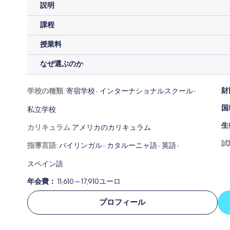
説明
課程
授業料
なぜ選ぶのか
財
学校の種類:
寄宿学校
インターナショナルスクール
-
-
国
私立学校
生
カリキュラム
アメリカのカリキュラム
試
指導言語:
バイリンガル
カタルーニャ語
英語
-
-
-
スペイン語
年会費：
11,610～17,910ユーロ
プロフィール