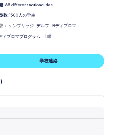
籍:
68 different nationalities
徒数:
1500人の学生
験：
ケンブリッジ
デルフ
IBディプロマ
-
-
-
Bディプロマプログラム
土曜
-
学校連絡
)