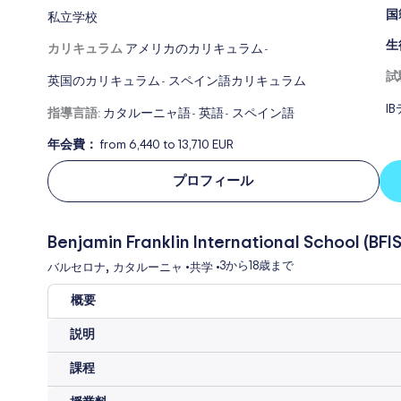
国
私立学校
生
カリキュラム
アメリカのカリキュラム
-
試
英国のカリキュラム
スペイン語カリキュラム
-
I
指導言語:
カタルーニャ語
英語
スペイン語
-
-
年会費：
from 6,440 to 13,710 EUR
プロフィール
Benjamin Franklin International School (BFIS
,
3から
18歳まで
バルセロナ
カタルーニャ
•
共学
•
概要
説明
課程