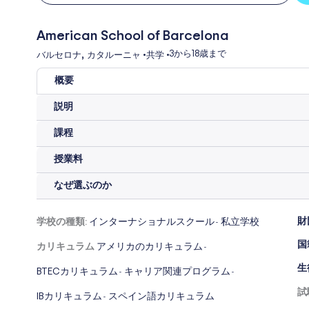
American School of Barcelona
,
3から
18歳まで
バルセロナ
カタルーニャ
•
共学
•
概要
説明
課程
授業料
なぜ選ぶのか
財
学校の種類:
インターナショナルスクール
私立学校
-
国
カリキュラム
アメリカのカリキュラム
-
生
BTECカリキュラム
キャリア関連プログラム
-
-
試
IBカリキュラム
スペイン語カリキュラム
-