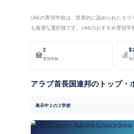
UAEの寄宿学校は、世界的に認められたカ
も最適な選択肢です。UAEのおすすめ寄宿
2
$
🏫
💰
寄宿学校
年
アラブ首長国連邦のトップ・
表示中
2
の
2
学校