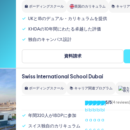
🏫 ボーディングスクール
英国のカリキュラム
📚 キャリ
UKとIBのデュアル・カリキュラムを提供
KHDAの10年間にわたる卓越した評価
独自のキャンパス設計
資料請求
Swiss International School Dubai
🏫 ボーディングスクール
📚 キャリア関連プログラム
IB
5/5
(4 reviews)
年間320人がIBDPに参加
スイス独自のカリキュラム