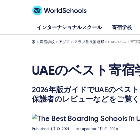
内
容
を
インターナショナルスクール
寄宿学校
ス
家
>
寄宿学校
>
アジア
>
アラブ首長国連邦
>
UAEのベスト寄宿
キ
ッ
UAEのベスト寄宿
プ
2026年版ガイドでUAEの
保護者のレビューなどをご覧く
Published:
1月 10, 2021
—
Last updated:
1月 21, 2026