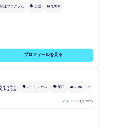
ア関連プログラム
🗣️ 英語
👥 2,329
プロフィールを見る
カリキュラム
🗣️ バイリンガル
🗣️ 英語
👥 2,155
45カ国以上
✓
Verified 11月 2025