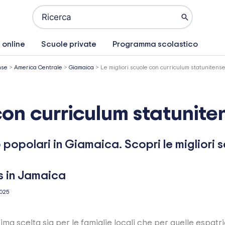
Ricerca
per:
 online
Scuole private
Programma scolastico
nse
>
America Centrale
>
Giamaica
>
Le migliori scuole con curriculum statunitens
 con curriculum statunit
popolari in Giamaica. Scopri le migliori 
2025
ma scelta sia per le famiglie locali che per quelle espatr