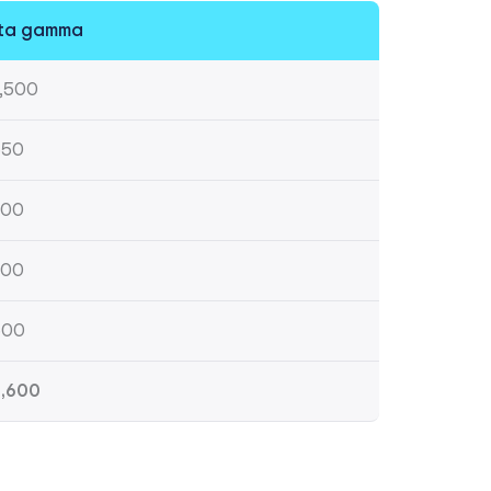
ta gamma
,500
650
300
300
500
,600