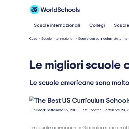
Vai
al
contenuto
Scuole internazionali
Collegi
Scuole
Casa
>
Scuole internazionali
>
Scuole con curriculum statunite
Le migliori scuole
Le scuole americane sono molto 
Published:
Settembre 29, 2018
—
Last updated:
Settembre 23, 
Le scuole americane in Giamaica sono un'otti