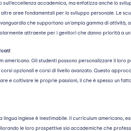
lo sull'eccellenza accademica, ma enfatizza anche lo svi
 e altre aree fondamentali per lo sviluppo personale. Le sc
avanguardia che supportano un'ampia gamma di attività, aiu
armente attraente per i genitori che danno priorità a un'is
icati
ulum americano. Gli studenti possono personalizzare il loro 
di corsi opzionali e corsi di livello avanzato. Questo appr
 e coltivare le proprie passioni, il che è spesso un fattor
 lingua inglese è inestimabile. Il curriculum americano, es
migliorando le loro prospettive sia accademiche che profes