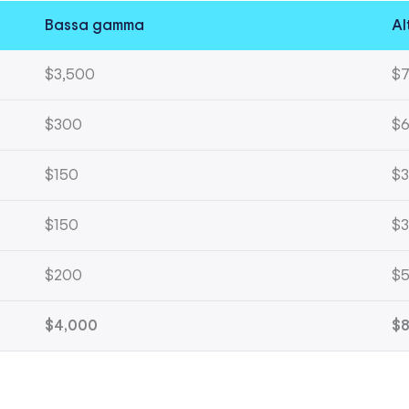
Bassa gamma
Al
$3,500
$7
$300
$
$150
$
$150
$
$200
$
$4,000
$8