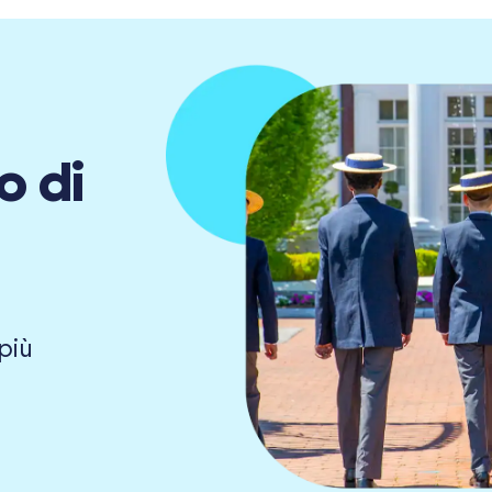
o di
più