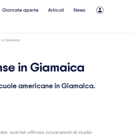
Giornate aperte
Articoli
News
e in Giamaica
ense in Giamaica
scuole americane in Giamaica.
iate, poiché offrono programmi di studio