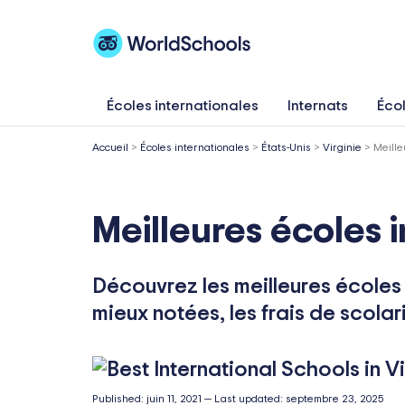
Aller
au
contenu
Écoles internationales
Internats
Écol
Accueil
>
Écoles internationales
>
États-Unis
>
Virginie
>
Meille
Meilleures écoles 
Découvrez les meilleures écoles 
mieux notées, les frais de scolari
Published:
juin 11, 2021
—
Last updated:
septembre 23, 2025