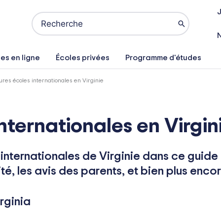
J
Search
for:
es en ligne
Écoles privées
Programme d'études
ures écoles internationales en Virginie
internationales en Virgin
internationales de Virginie dans ce guide
té, les avis des parents, et bien plus encor