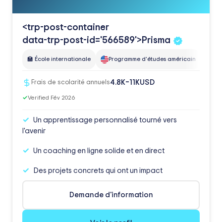
<trp-post-container
data-trp-post-id='566589'>Prisma
🏫 École internationale
Programme d'études américain
pr
USD
4.8K–11K
Frais de scolarité annuels
✓
Verified Fév 2026
Un apprentissage personnalisé tourné vers
l'avenir
Un coaching en ligne solide et en direct
Des projets concrets qui ont un impact
Demande d'information