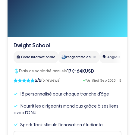
Dwight School
🏫 École internationale
Programme de l'IB
🗣️ Anglais
👥 94
USD
17K–64K
Frais de scolarité annuels
5/5
(5 reviews)
✓
Verified Sep 2025 · IB
IB personnalisé pour chaque tranche d'âge
Nourrit les dirigeants mondiaux grâce à ses liens
avec l'ONU
Spark Tank stimule l'innovation étudiante