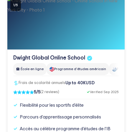
1
/
5
Dwight Global Online
School
🏫 École en ligne
Programme d'études américain
Programm
USD
Up to 40K
Frais de scolarité annuels
5/5
(2 reviews)
✓
Verified Sep 2025
Flexibilité pour les sportifs d'élite
Parcours d'apprentissage personnalisés
Accès au célèbre programme d'études de l'IB