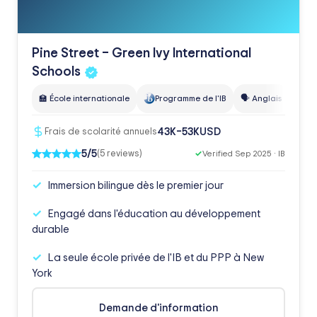
Pine Street – Green Ivy International
Schools
🏫 École internationale
Programme de l'IB
🗣️ Anglais
🗣️ M
USD
43K–53K
Frais de scolarité annuels
5/5
(5 reviews)
✓
Verified Sep 2025 · IB
Immersion bilingue dès le premier jour
Engagé dans l'éducation au développement
durable
La seule école privée de l'IB et du PPP à New
York
Demande d'information