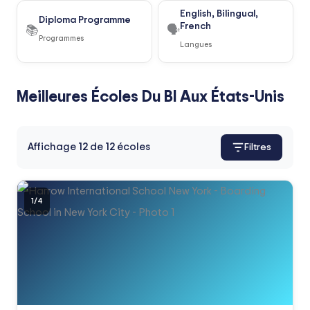
English, Bilingual,
Diploma Programme
French
📚
🗣️
Programmes
Langues
Meilleures Écoles Du BI Aux États-Unis
Affichage
12
de
12
écoles
Filtres
1
/
4