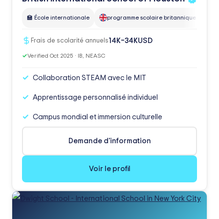
🏫 École internationale
programme scolaire britannique
P
USD
14K–34K
Frais de scolarité annuels
✓
Verified Oct 2025 · IB, NEASC
Collaboration STEAM avec le MIT
Apprentissage personnalisé individuel
Campus mondial et immersion culturelle
Demande d'information
Voir le profil