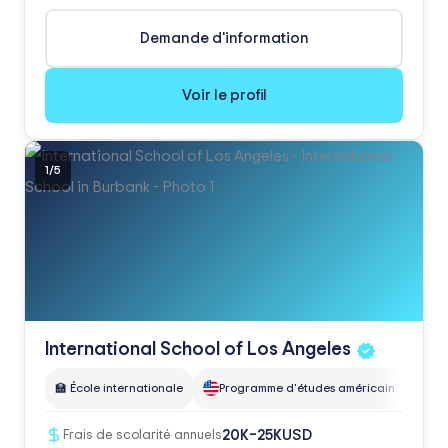
Demande d'information
Voir le profil
1
/
5
International School of Los
Angeles
🏫 École internationale
Programme d'études américain
📚 Pr
USD
20K–25K
Frais de scolarité annuels