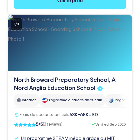
Voir le profil
1
/
3
North Broward Preparatory School, A
Nord Anglia Education
School
🏫 Internat
Programme d'études américain
Programme de l
USD
63K–68K
Frais de scolarité annuels
5/5
(3 reviews)
✓
Verified Sep 2025
Un programme STEAM inégalé grâce au MIT