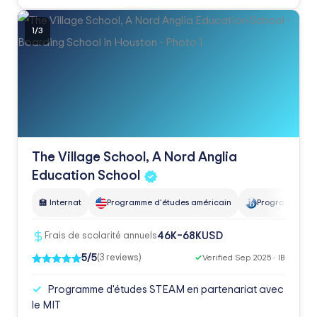
1
/
3
The Village School, A Nord Anglia
Education
School
🏫 Internat
Programme d'études américain
Programme de l
USD
46K–68K
Frais de scolarité annuels
5/5
(3 reviews)
✓
Verified Sep 2025 · IB
Programme d'études STEAM en partenariat avec
le MIT