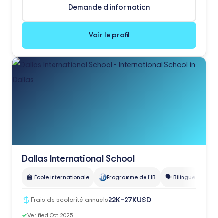
Demande d'information
Voir le profil
Dallas International School
🏫 École internationale
Programme de l'IB
🗣️ Bilingue
🗣️ A
USD
22K–27K
Frais de scolarité annuels
✓
Verified Oct 2025