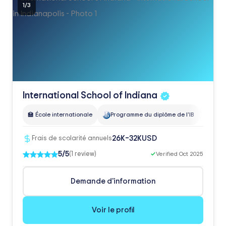
1
/
3
International School of
Indiana
🏫 École internationale
Programme du diplôme de l'IB
Prog
USD
26K–32K
Frais de scolarité annuels
5/5
(1 review)
✓
Verified Oct 2025
Demande d'information
Voir le profil