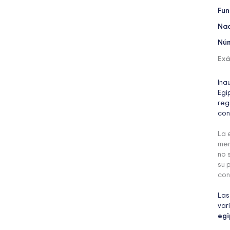
Fun
Nac
Núm
Ex
Ina
Egi
reg
con
La 
men
no 
su 
con
Las
var
egi