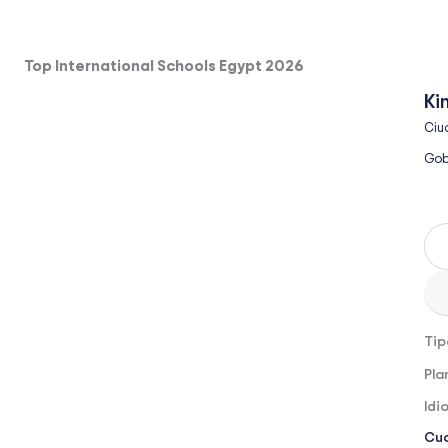
Top International Schools Egypt 2026
Ki
Ciu
Gob
Tip
Pla
Idi
Cuo