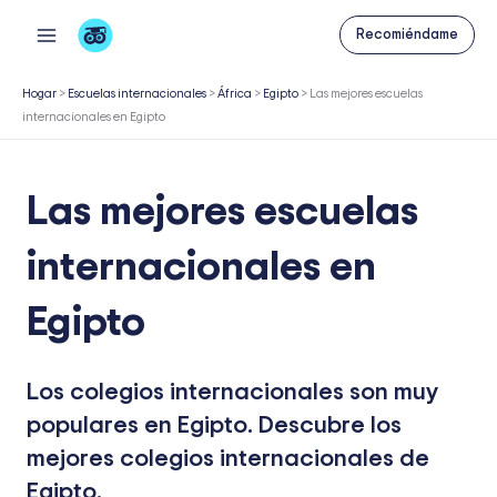
Ir
Recomiéndame
al
contenido
Hogar
>
Escuelas internacionales
>
África
>
Egipto
>
Las mejores escuelas
internacionales en Egipto
Las mejores escuelas
internacionales en
Egipto
Los colegios internacionales son muy
populares en Egipto. Descubre los
mejores colegios internacionales de
Egipto.