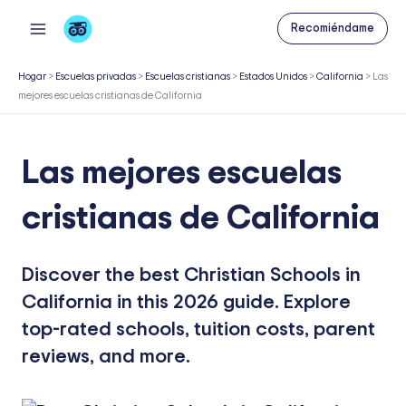
Ir
Recomiéndame
al
contenido
Hogar
>
Escuelas privadas
>
Escuelas cristianas
>
Estados Unidos
>
California
>
Las
mejores escuelas cristianas de California
Las mejores escuelas
cristianas de California
Discover the best Christian Schools in
California in this 2026 guide. Explore
top-rated schools, tuition costs, parent
reviews, and more.