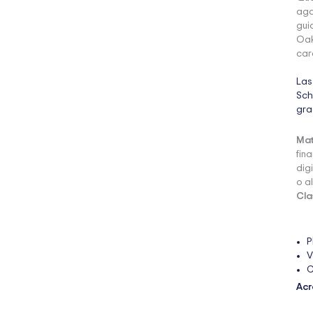
aga
gui
Oak
care
Las
Sch
gra
Mat
fin
dig
o a
Cla
P
V
C
Acr