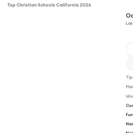
Top Christian Schools California 2026
Oa
Los
Tip
Pla
Idi
Cuo
Fun
Nac