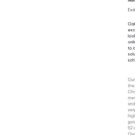
Núm
Ex
Oak
exc
loo
onl
to 
sol
sch
Our
the
Chr
mem
and
seq
hig
gui
52 
Qua