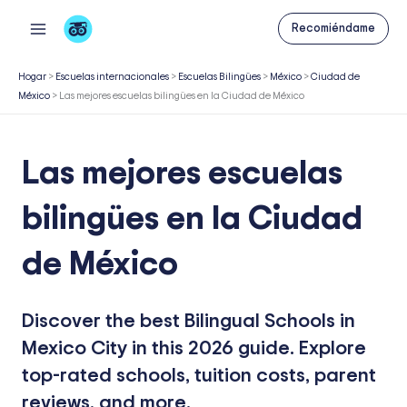
Ir
Recomiéndame
al
contenido
Hogar
>
Escuelas internacionales
>
Escuelas Bilingües
>
México
>
Ciudad de
México
>
Las mejores escuelas bilingües en la Ciudad de México
Las mejores escuelas
bilingües en la Ciudad
de México
Discover the best Bilingual Schools in
Mexico City in this 2026 guide. Explore
top-rated schools, tuition costs, parent
reviews, and more.