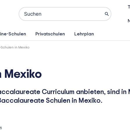
T
Search
for:
ine-Schulen
Privatschulen
Lehrplan
-Schulen in Mexiko
n Mexiko
accalaureate Curriculum anbieten, sind in
 Baccalaureate Schulen in Mexiko.
25