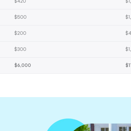
$420
$1
$500
$1
$200
$
$300
$1
$6,000
$1