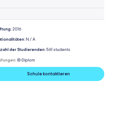
iftung:
2016
tionalitäten:
N / A
zahl der Studierenden:
561 students
üfungen:
IB-Diplom
Schule kontaktieren