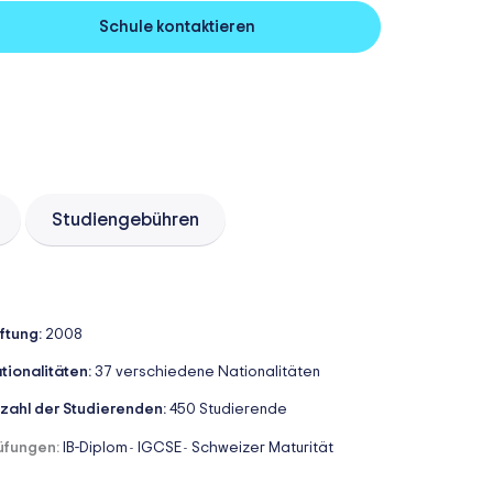
Schule kontaktieren
Studiengebühren
iftung:
2008
tionalitäten:
37 verschiedene Nationalitäten
zahl der Studierenden:
450 Studierende
üfungen:
IB-Diplom
IGCSE
Schweizer Maturität
-
-