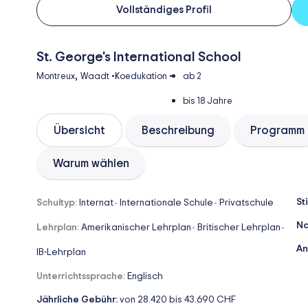
Vollständiges Profil
St. George's International School
,
Montreux
Waadt
•
Koedukation
•
ab 2
bis 18 Jahre
Übersicht
Beschreibung
Programm
Warum wählen
St
Schultyp:
Internat
Internationale Schule
Privatschule
-
-
Na
Lehrplan:
Amerikanischer Lehrplan
Britischer Lehrplan
-
-
An
IB-Lehrplan
Unterrichtssprache:
Englisch
Jährliche Gebühr:
von 28.420 bis 43.690 CHF