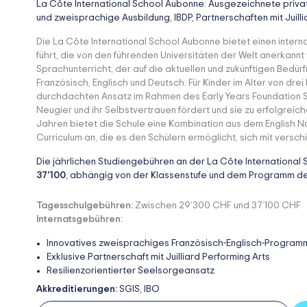
La Côte International School Aubonne: Ausgezeichnete private
und zweisprachige Ausbildung, IBDP, Partnerschaften mit Juilli
Die La Côte International School Aubonne bietet einen intern
führt, die von den führenden Universitäten der Welt anerkannt
Sprachunterricht, der auf die aktuellen und zukünftigen Bedürf
Französisch, Englisch und Deutsch. Für Kinder im Alter von drei 
durchdachten Ansatz im Rahmen des Early Years Foundation Sta
Neugier und ihr Selbstvertrauen fördert und sie zu erfolgreiche
Jahren bietet die Schule eine Kombination aus dem English Na
Curriculum an, die es den Schülern ermöglicht, sich mit versch
Die jährlichen Studiengebühren an der La Côte International
37'100
, abhängig von der Klassenstufe und dem Programm de
Tagesschulgebühren:
Zwischen 29’300 CHF und 37’100 CHF
Internatsgebühren:
Innovatives zweisprachiges Französisch-Englisch-Program
Exklusive Partnerschaft mit Juilliard Performing Arts
Resilienzorientierter Seelsorgeansatz
Akkreditierungen:
SGIS, IBO