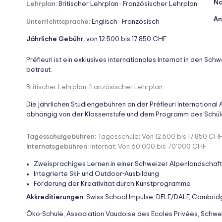
Na
Lehrplan:
Britischer Lehrplan
Französischer Lehrplan
-
An
Unterrichtssprache:
Englisch
Französisch
-
Jährliche Gebühr:
von 12.500 bis 17.850 CHF
Préfleuri ist ein exklusives internationales Internat in den Sch
betreut.
Britischer Lehrplan, französischer Lehrplan
Die jährlichen Studiengebühren an der Préfleuri Internationa
abhängig von der Klassenstufe und dem Programm des Schül
Tagesschulgebühren:
Tagesschule: Von 12.500 bis 17.850 CH
Internatsgebühren:
Internat: Von 60'000 bis 70'000 CHF
Zweisprachiges Lernen in einer Schweizer Alpenlandschaft
Integrierte Ski- und Outdoor-Ausbildung
Förderung der Kreativität durch Kunstprogramme
Akkreditierungen:
Swiss School Impulse, DELF/DALF, Cambrid
Öko-Schule, Association Vaudoise des Ecoles Privées, Schwei