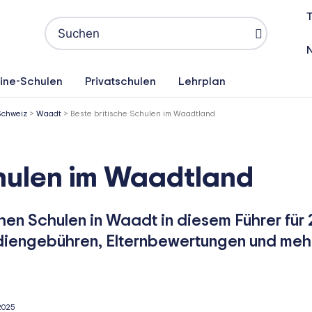
T
Search
for:
ine-Schulen
Privatschulen
Lehrplan
Schweiz
>
Waadt
>
Beste britische Schulen im Waadtland
chulen im Waadtland
hen Schulen in Waadt in diesem Führer für
diengebühren, Elternbewertungen und meh
2025