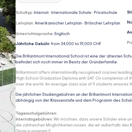
St
Schultyp:
Internat
Internationale Schule
Privatschule
-
-
Na
Lehrplan:
Amerikanischer Lehrplan
Britischer Lehrplan
-
An
Unterrichtssprache:
Englisch
Pr
Jährliche Gebühr:
from 34,000 to 111,000 CHF
Die Brillantmont International School ist eine der ältesten S
befindet sich noch immer im Besitz der Gründerfamilie.
Brillantmont offers internationally recognised courses leadin
High School Graduation Diploma with SAT. On completion of thei
over the world. An average class size of 9 students ensures 
Die jährlichen Studiengebühren an der Brillantmont Internati
abhängig von der Klassenstufe und dem Programm des Schül
Tagesschulgebühren:
Internatsgebühren:
Wir möchten, dass unsere Schüler eine u
die zahlreichen Möglichkeiten nutzen, die wir außerhalb des 
Dinge in unserem S...