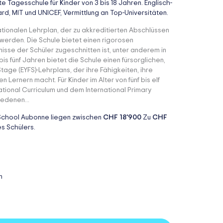
 Tagesschule für Kinder von 3 bis 18 Jahren. Englisch-
ard, MIT und UNICEF, Vermittlung an Top-Universitäten.
ationalen Lehrplan, der zu akkreditierten Abschlüssen
 werden. Die Schule bietet einen rigorosen
nisse der Schüler zugeschnitten ist, unter anderem in
bis fünf Jahren bietet die Schule einen fürsorglichen,
ge (EYFS)-Lehrplans, der ihre Fähigkeiten, ihre
n Lernern macht. Für Kinder im Alter von fünf bis elf
tional Curriculum und dem International Primary
iedenen...
 School Aubonne liegen zwischen
CHF 18'900
Zu
CHF
s Schülers.
m