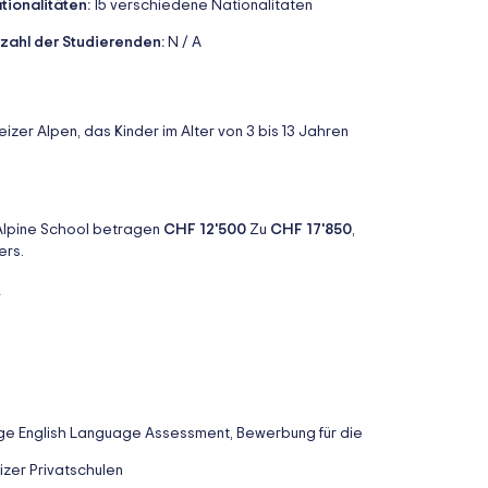
tionalitäten:
15 verschiedene Nationalitäten
zahl der Studierenden:
N / A
weizer Alpen, das Kinder im Alter von 3 bis 13 Jahren
l Alpine School betragen
CHF 12'500
Zu
CHF 17'850
,
ers.
F
ge English Language Assessment, Bewerbung für die
zer Privatschulen