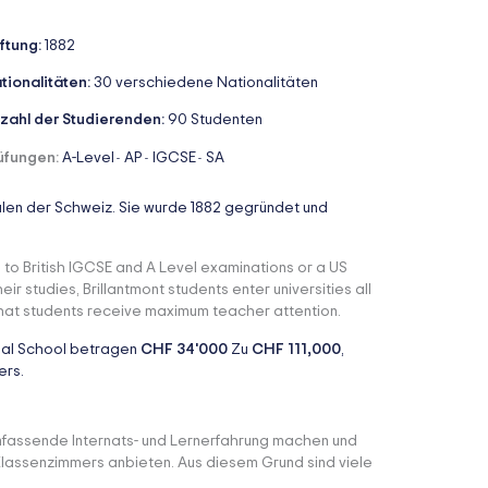
iftung:
1882
tionalitäten:
30 verschiedene Nationalitäten
zahl der Studierenden:
90 Studenten
üfungen:
A-Level
AP
IGCSE
SA
-
-
-
chulen der Schweiz. Sie wurde 1882 gegründet und
g to British IGCSE and A Level examinations or a US
r studies, Brillantmont students enter universities all
that students receive maximum teacher attention.
onal School betragen
CHF 34'000
Zu
CHF 111,000
,
ers.
mfassende Internats- und Lernerfahrung machen und
Klassenzimmers anbieten. Aus diesem Grund sind viele