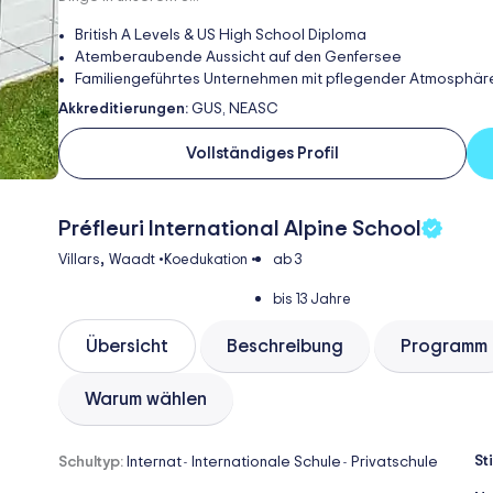
British A Levels & US High School Diploma
Atemberaubende Aussicht auf den Genfersee
Familiengeführtes Unternehmen mit pflegender Atmosphär
Akkreditierungen:
GUS, NEASC
Vollständiges Profil
Préfleuri International Alpine School
,
Villars
Waadt
•
Koedukation
•
ab 3
bis 13 Jahre
Übersicht
Beschreibung
Programm
Warum wählen
St
Schultyp:
Internat
Internationale Schule
Privatschule
-
-