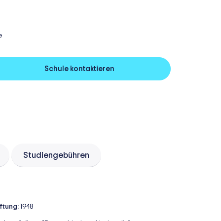
e
Schule kontaktieren
Studiengebühren
iftung:
1948