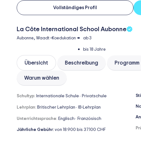
Vollständiges Profil
La Côte International School Aubonne
,
Aubonne
Waadt
•
Koedukation
•
ab 3
bis 18 Jahre
Übersicht
Beschreibung
Programm
Warum wählen
St
Schultyp:
Internationale Schule
Privatschule
-
Na
Lehrplan:
Britischer Lehrplan
IB-Lehrplan
-
An
Unterrichtssprache:
Englisch
Französisch
-
Pr
Jährliche Gebühr:
von 18.900 bis 37.100 CHF