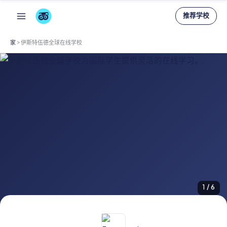
跳
推荐学校
至
内
家
>
伊斯特伍德全球在线学校
容
1
/
6