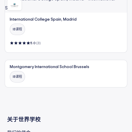
International College Spain, Madrid
IB课程
5.0
(3)
Montgomery International School Brussels
IB课程
关于世界学校