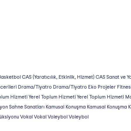
Basketbol
CAS (Yaratıcılık, Etkinlik, Hizmet)
CAS Sanat ve Ya
cerileri
Drama/Tiyatro
Drama/Tiyatro
Eko Projeler
Fitne
plum Hizmeti
Yerel Toplum Hizmeti
Yerel Toplum Hizmeti
Ma
yon
Sahne Sanatları
Kamusal Konuşma
Kamusal Konuşma
K
üksiyonu
Vokal
Vokal
Voleybol
Voleybol