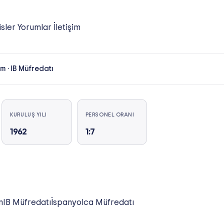
isler
Yorumlar
İletişim
am
·
IB Müfredatı
KURULUŞ YILI
PERSONEL ORANI
1962
1:7
m
IB Müfredatı
İspanyolca Müfredatı