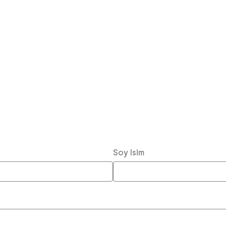
es, electric saws, and other tools for building prototypes
all, volleyball, soccer, and flag football teams to train on
Soy Isim