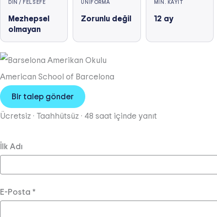
DIN / FELSEFE
ÜNIFORMA
MIN. KAYIT
- An auditorium with seats for more than 700 spectators
Mezhepsel
Zorunlu değil
12
ay
- Maker Lab with 3D printers, laser cutters, sewing machin
olmayan
- Multiple sports fields allowing for girls and boys basketb
- A fitness center with cardio machines and weights
American School of Barcelona
Bir talep gönder
Ücretsiz · Taahhütsüz · 48 saat içinde yanıt
İlk Adı
E-Posta
*