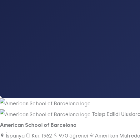
Talep Edildi
Uluslar
American School of Barcelona
İspanya
Kur.
1962
970
öğrenci
Amerikan Müfreda