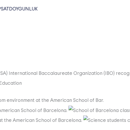
PSAT
DOYGUNLUK
MSA)
International Baccalaureate Organization (IBO)
recogn
 Education