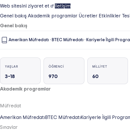
Web sitesini ziyaret et
İletişim
Genel bakış
Akademik programlar
Ücretler
Etkinlikler
Tes
Genel bakış
Amerikan Müfredatı
·
BTEC Müfredatı
·
Kariyerle İlgili Progr
YAŞLAR
ÖĞRENCI
MILLIYET
3–18
970
60
Akademik programlar
Müfredat
Amerikan Müfredatı
BTEC Müfredatı
Kariyerle İlgili Progra
Sınavlar