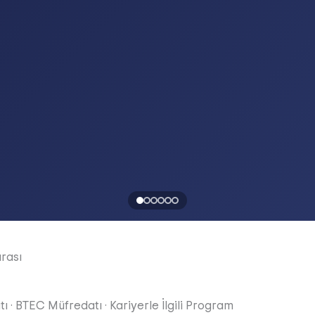
arası
tı
·
BTEC Müfredatı
·
Kariyerle İlgili Program