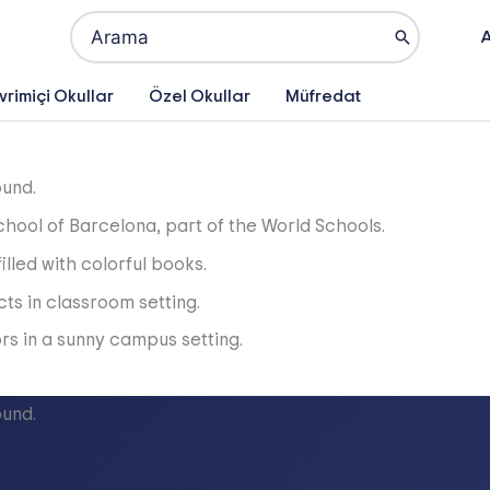
Search
A
for:
rimiçi Okullar
Özel Okullar
Müfredat