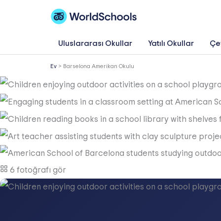
İçeriğe
atla
Uluslararası Okullar
Yatılı Okullar
Çev
Ev
>
Barselona Amerikan Okulu
6 fotoğrafı gör