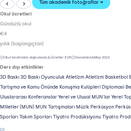
Tüm akademik fotoğraflar →
Okul ücretleri
Gündüzlü okul
€4
yıllık (başlangıçtan)
Okul tarafından doğrulandı
Ücretler EUR
Güncellendi
May 2026
Ders dışı etkinlikler
3D Baskı
3D Baskı
Oyunculuk
Atletizm
Atletizm
Basketbol
Tartışma ve Kamu Önünde Konuşma Kulüpleri
Diplomasi Be
Uluslararası Konferanslar
Yerel ve Ulusal MUN'lar
Yerel To
Milletler (MUN)
MUN Tartışmaları
Müzik
Perküsyon
Perküs
Sporları
Takım Sporları
Tiyatro Prodüksiyonu
Tiyatro Prod