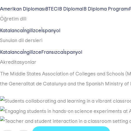
Amerikan Diploması
BTEC
IB Diploma
IB Diploma Programı
Öğretim dili
Katalanca
İngilizce
İspanyol
Sunulan dil dersleri
Katalanca
İngilizce
Fransızca
İspanyol
Akreditasyonlar
The Middle States Association of Colleges and Schools (
the Generalitat de Catalunya and the Spanish Ministry of