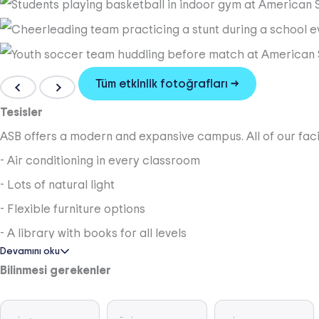
Tüm etkinlik fotoğrafları →
Tesisler
ASB offers a modern and expansive campus. All of our facili
- Air conditioning in every classroom
- Lots of natural light
- Flexible furniture options
- A library with books for all levels
Devamını oku
- Dedicated art classrooms with a kiln for firing pottery
Bilinmesi gerekenler
- Dedicated music classrooms for both group and private
- Five science laboratories