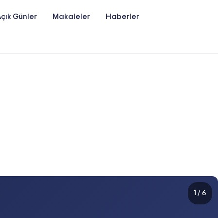
çık Günler
Makaleler
Haberler
1
/
6