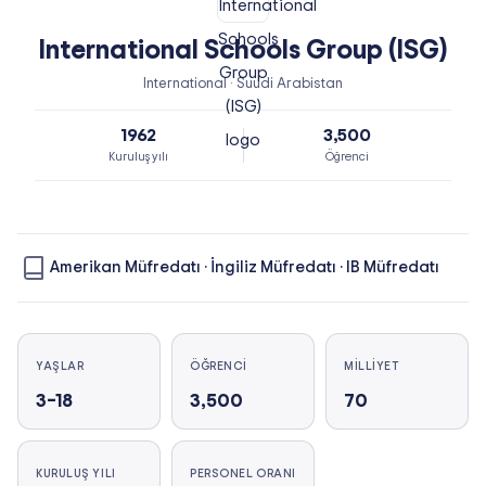
International Schools Group (ISG)
International · Suudi Arabistan
1962
3,500
Kuruluş yılı
Öğrenci
Amerikan Müfredatı
·
İngiliz Müfredatı
·
IB Müfredatı
YAŞLAR
ÖĞRENCI
MILLIYET
3–18
3,500
70
KURULUŞ YILI
PERSONEL ORANI