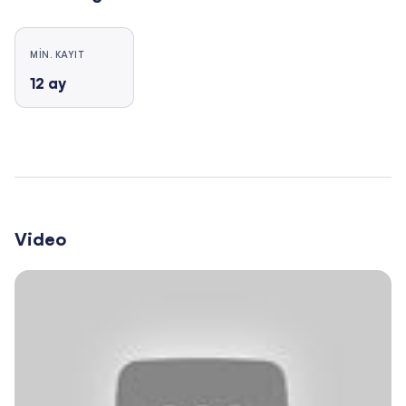
MIN. KAYIT
12
ay
Video