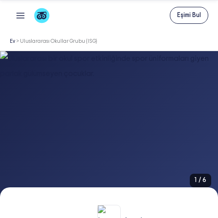
İçeriğe
Eşimi Bul
atla
Ev
>
Uluslararası Okullar Grubu (ISG)
1
/
6