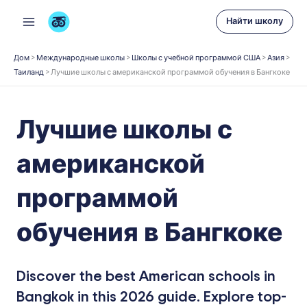
Перейти
Найти школу
к
содержимому
Дом
>
Международные школы
>
Школы с учебной программой США
>
Азия
>
Таиланд
>
Лучшие школы с американской программой обучения в Бангкоке
Лучшие школы с
американской
программой
обучения в Бангкоке
Discover the best American schools in
Bangkok in this 2026 guide. Explore top-