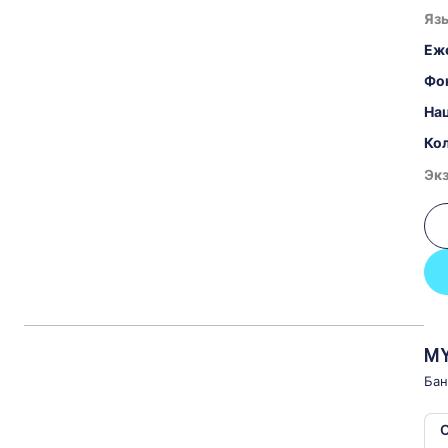
Язы
Еж
Фо
На
Кол
Эк
MY
Бан