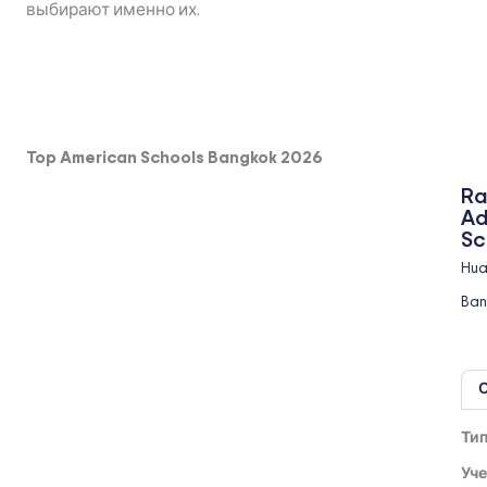
выбирают именно их.
Top American Schools Bangkok 2026
R
Ad
Sc
Hua
Bang
Ти
Уче