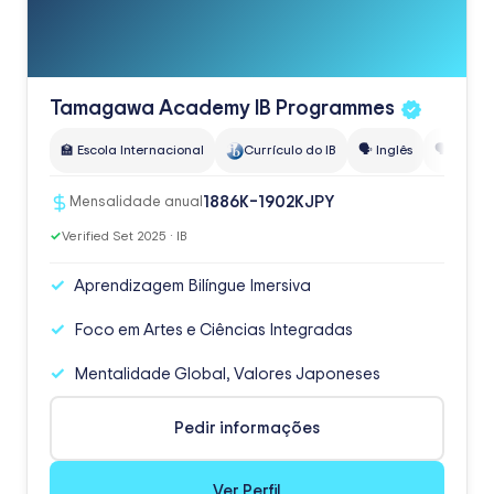
Tamagawa Academy IB
Programmes
🏫 Escola Internacional
Currículo do IB
🗣️ Inglês
🗣️ Japon
JPY
1886K–1902K
Mensalidade anual
✓
Verified Set 2025 · IB
Aprendizagem Bilíngue Imersiva
Foco em Artes e Ciências Integradas
Mentalidade Global, Valores Japoneses
Pedir informações
Ver Perfil