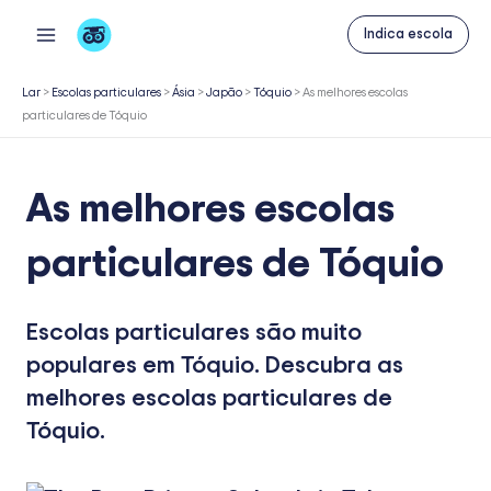
Skip
Indica escola
to
content
Lar
>
Escolas particulares
>
Ásia
>
Japão
>
Tóquio
>
As melhores escolas
particulares de Tóquio
As melhores escolas
particulares de Tóquio
Escolas particulares são muito
populares em Tóquio. Descubra as
melhores escolas particulares de
Tóquio.