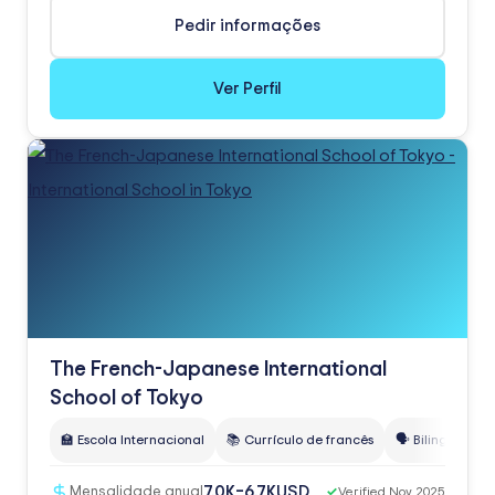
Pedir informações
Ver Perfil
The French-Japanese International
School of Tokyo
🏫 Escola Internacional
📚 Currículo de francês
🗣️ Bilingue

USD
7.0K–6.7K
Mensalidade anual
✓
Verified Nov 2025