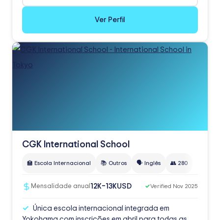
Ver Perfil
CGK International School
🏫 Escola Internacional
📚 Outros
🗣️ Inglês
👥 280
USD
12K–13K
Mensalidade anual
✓
Verified Nov 2025
Única escola internacional integrada em
Yokohama com inscrições em abril para todas as