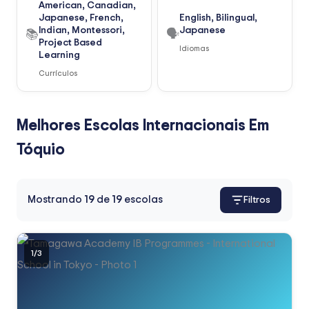
American, Canadian,
Japanese, French,
English, Bilingual,
Indian, Montessori,
Japanese
📚
🗣️
Project Based
Idiomas
Learning
Currículos
Melhores Escolas Internacionais Em
Tóquio
Mostrando
19
de
19
escolas
Filtros
1
/
3