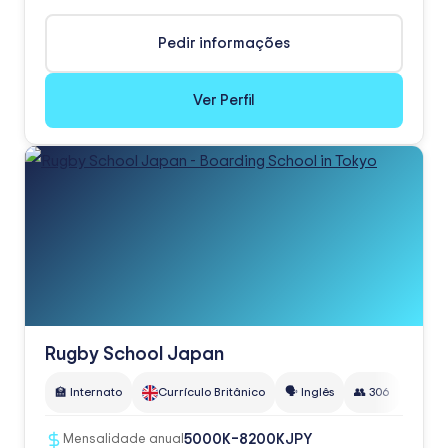
Pedir informações
Ver Perfil
Rugby School Japan
🏫 Internato
Currículo Britânico
🗣️ Inglês
👥 306
🌍 26+
JPY
5000K–8200K
Mensalidade anual