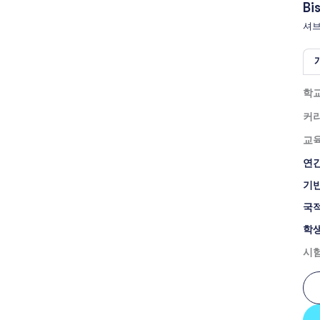
Bi
셔
학교
커
교육
연간
기반
국적
학생
시험