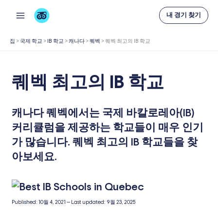
콘
내 경기 찾기
텐
츠
집
>
국제 학교
>
IB 학교
>
캐나다
>
퀘벡
>
퀘벡 최고의 IB 학교
로
건
퀘벡 최고의 IB 학교
너
뛰
캐나다 퀘벡에서는 국제 바칼로레아(IB)
기
커리큘럼을 제공하는 학교들이 매우 인기
가 많습니다. 퀘벡 최고의 IB 학교들을 찾
아보세요.
Published:
10월 4, 2021
—
Last updated:
9월 23, 2025