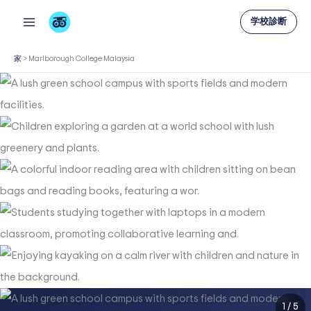
内
学校診断
容
を
家
>
Marlborough College Malaysia
ス
キ
ッ
プ
1
/
5