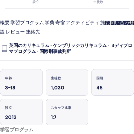
設立
生徒数
概要
学習プログラム
学費
寄宿
アクティビティ
施
お問い合わせ
設
レビュー
連絡先
英国のカリキュラム
-
ケンブリッジカリキュラム
-
IBディプロ
マプログラム
-
国際刑事裁判所
年齢
生徒数
国籍
3–18
1,030
45
設立
スタッフ比率
2012
1:7
学習プログラム