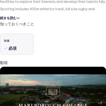
facilities to explore their interests and develop their talents fully.
Sporting includes 400m athletics track, full size rugby and
football pitches, cricket ground, full-size hockey astro, covered
続きを読む
tennis courts, basketball courts, netball courts, gymnasium, 50m
知っておくべきこと
swimming pool, junior swimming pool, indoor climbing wall,
badminton court, table tennis spaces and a golf driving range.
制服
Other areas includes music rooms, drama theatre, multipurpose
必須
hall, dedicated Art & Design Technology building, science labs,
libraries, cooking room, and play area for younger pupils.
動画
Outdoor spaces includes an organic farm, a lake for kayaking,
forest school and goat enclosure.