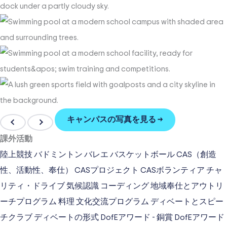
キャンパスの写真を見る →
課外活動
陸上競技
バドミントン
バレエ
バスケットボール
CAS（創造
性、活動性、奉仕）
CASプロジェクト
CASボランティア
チャ
リティ・ドライブ
気候認識
コーディング
地域奉仕とアウトリ
ーチプログラム
料理
文化交流プログラム
ディベートとスピー
チクラブ
ディベートの形式
DofEアワード - 銅賞
DofEアワード