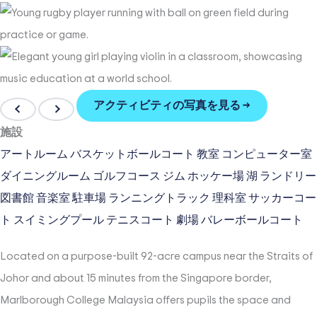
アクティビティの写真を見る →
施設
アートルーム
バスケットボールコート
教室
コンピューター室
ダイニングルーム
ゴルフコース
ジム
ホッケー場
湖
ランドリー
図書館
音楽室
駐車場
ランニングトラック
理科室
サッカーコー
ト
スイミングプール
テニスコート
劇場
バレーボールコート
Located on a purpose-built 92-acre campus near the Straits of
Johor and about 15 minutes from the Singapore border,
Marlborough College Malaysia offers pupils the space and