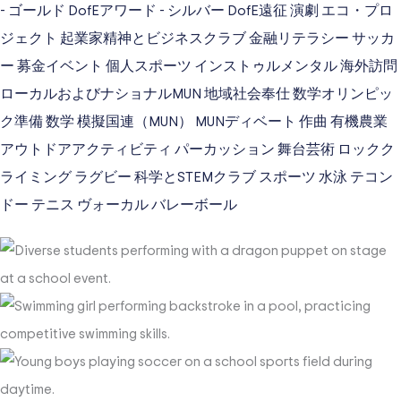
- ゴールド
DofEアワード - シルバー
DofE遠征
演劇
エコ・プロ
ジェクト
起業家精神とビジネスクラブ
金融リテラシー
サッカ
ー
募金イベント
個人スポーツ
インストゥルメンタル
海外訪問
ローカルおよびナショナルMUN
地域社会奉仕
数学オリンピッ
ク準備
数学
模擬国連（MUN）
MUNディベート
作曲
有機農業
アウトドアアクティビティ
パーカッション
舞台芸術
ロックク
ライミング
ラグビー
科学とSTEMクラブ
スポーツ
水泳
テコン
ドー
テニス
ヴォーカル
バレーボール