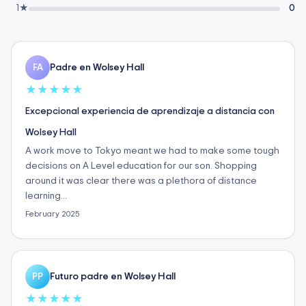
1★
0
Padre en Wolsey Hall
FA
★
★
★
★
★
Excepcional experiencia de aprendizaje a distancia con
Wolsey Hall
A work move to Tokyo meant we had to make some tough
decisions on A Level education for our son. Shopping
around it was clear there was a plethora of distance
learning…
February 2025
Futuro padre en Wolsey Hall
PP
★
★
★
★
★