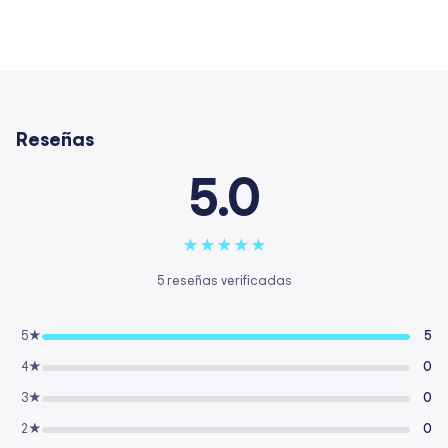
Reseñas
5.0
★
★
★
★
★
5 reseñas verificadas
5★
5
4★
0
3★
0
2★
0